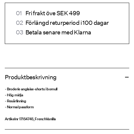
Fri frakt öve SEK 499
Förlängd returperiod i 100 dagar
Betala senare med Klarna
Produktbeskrivning
- Broderie anglaise-shorts i bomull
- Hög midja
- Resårlinning
- Normal passform
Artikelnr
17154745_FrenchVanilla