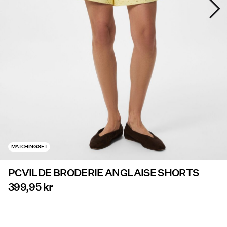
Erbjudanden
PIECES® EXTRA
Logga
in
Några
frågor?
Om
MATCHING SET
oss
PCVILDE BRODERIE ANGLAISE SHORTS
Sverige
/
399,95 kr
svenska