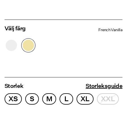
Välj färg
French Vanilla
Storlek
Storleksguide
XS
S
M
L
XL
XXL