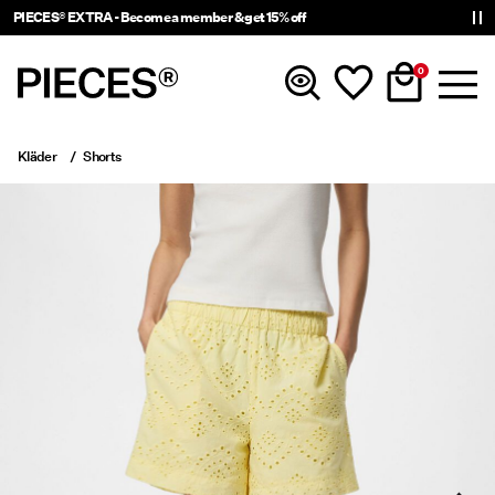
PIECES® EXTRA - Become a member & get 15% off
0
Kläder
Shorts
Nyinkommet
Kläder
Accessoarer
Trendigt just nu
Shop The Look