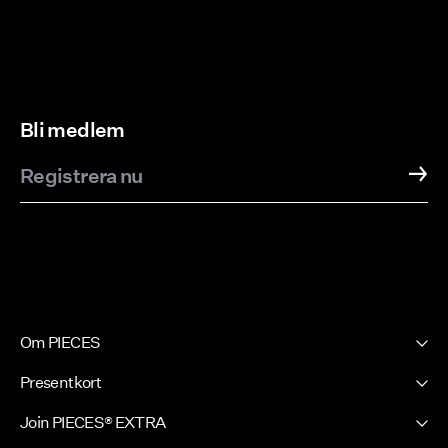
Bli medlem
Registrera nu
Om PIECES
Vår historia
Presentkort
Nyhetsbrev
PIECES Presentkort
Join PIECES® EXTRA
Press site