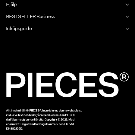
Logga in / Bli medlem
Hållbarhet
Hjälp
Dina fördelar
Certifikat
Kundservice
BESTSELLER Business
FAQ
Köpvillkor
Sekretesspolicy
Spåra order
Inköpsguide
Competition terms & conditions
Jobb & karriär
Storleksguide
Spåra order
Cookiepolicy
Leveransalternativ
Tvätt och skötsel
Cookie-inställiningar
Returnera här
Tillgänglighetsredogörelse
Presentkortssaldo
www.bestseller.com
Allt innehåll tillhör PIECES®. Inga delar av denna webbplats,
inklusive text och bilder, får reproduceras utan PIECES
skriftliga medgivande i förväg. Copyright © 2023. Med
ensamrätt. Registrerat företag i Danmark och EU. VAT
DK88216512