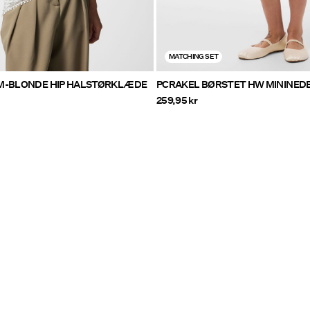
MATCHING SET
M-BLONDE HIP HALSTØRKLÆDE
PCRAKEL BØRSTET HW MININED
259,95 kr