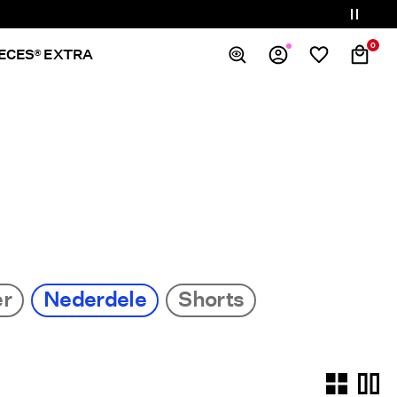
0
IECES® EXTRA
Overblik
Bestillinger
Profil
Ønskeliste
Support
Log Af
er
Nederdele
Shorts