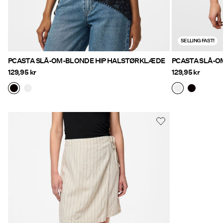
SELLING FAST!
PCASTA SLÅ-OM-BLONDE HIP HALSTØRKLÆDE
PCASTA SLÅ-O
129,95 kr
129,95 kr