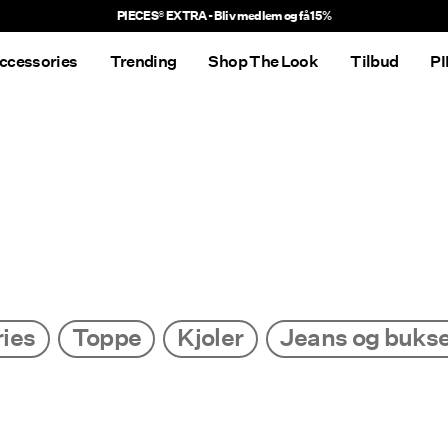
PIECES® EXTRA - Bliv medlem og få 15%
ccessories
Trending
Shop The Look
Tilbud
P
ies
Toppe
Kjoler
Jeans og buks