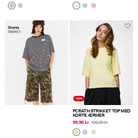
Shorts Explore here
https://www.pieces.com/da-
dk/toej/shorts/
-50%
PCRATH STRIKKET TOP MED
KORTE ÆRMER
99,95 kr
199,95 kr