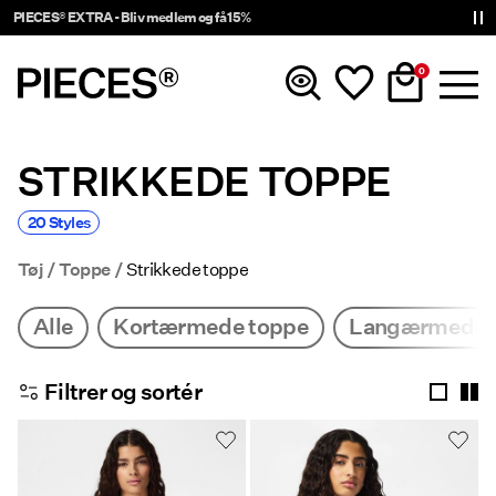
0
STRIKKEDE TOPPE
Nyheder
20 Styles
Tøj
Tøj
Toppe
Strikkede toppe
Accessories
Alle
Kortærmede toppe
Langærmede 
Trending
Filtrer og sortér
Shop The Look