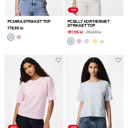
-30%
PCMIRA STRIKKET TOP
PCSILLY KORTÆRMET
STRIKKET TOP
179,95 kr
181,95 kr
259,95 kr
+1
-40%
-50%