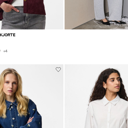
SKJORTE
+4