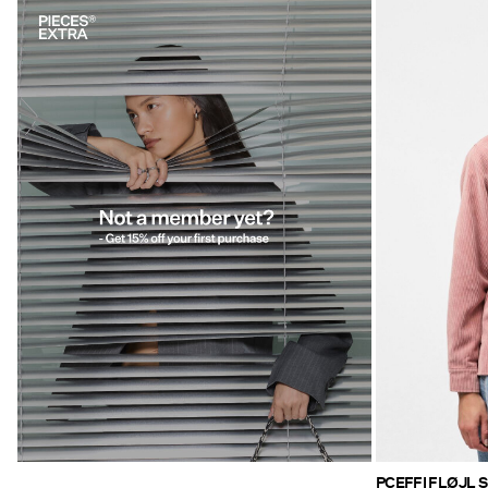
https://www.pieces.com/share?
register=true
PCEFFI FLØJL 