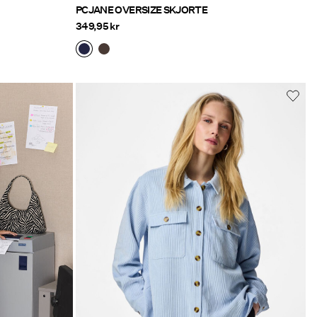
PCJANE OVERSIZE SKJORTE
349,95 kr
k/toej/