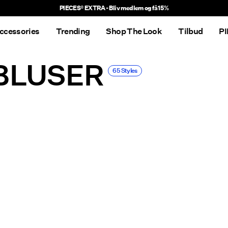
Leveringstiden kan være længere end normalt
ccessories
Trending
Shop The Look
Tilbud
P
BLUSER
65 Styles