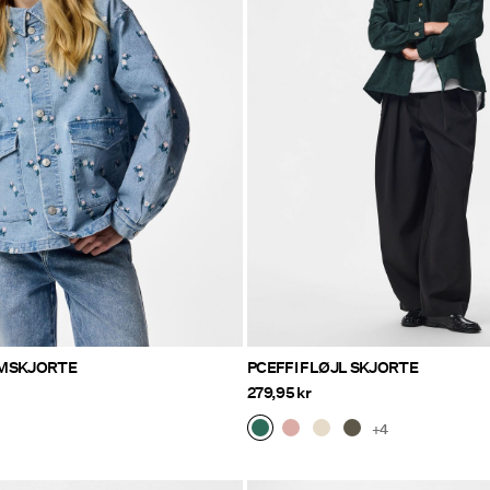
IMSKJORTE
PCEFFI FLØJL SKJORTE
279,95 kr
+4