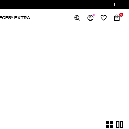
0
IECES® EXTRA
Overblik
Bestillinger
Profil
Ønskeliste
Support
Log Af