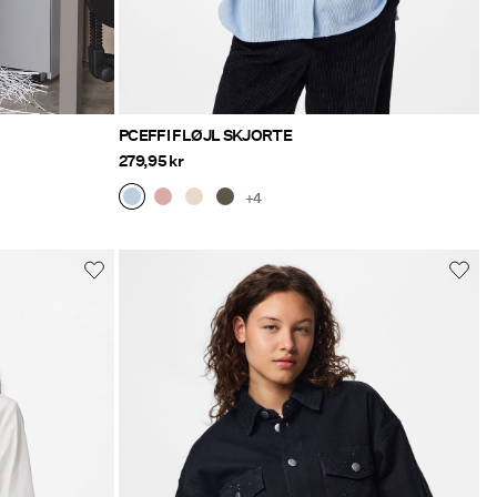
PCEFFI FLØJL SKJORTE
279,95 kr
+4