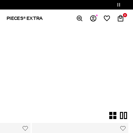
0
PIECES® EXTRA
Overview
Orders
Profile
Wishlist
Support
Sign Out