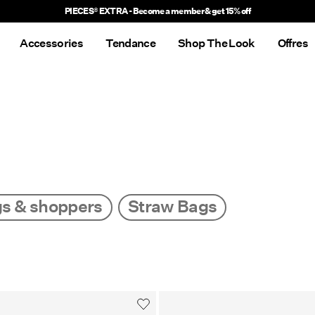
Accessories
Tendance
Shop The Look
Offres
s & shoppers
Straw Bags