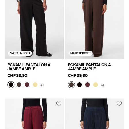
Offres
PIECES® EXTRA
Connectez-
MATCHING SET
MATCHING SET
vous
Des
PCKAMIL PANTALON À
PCKAMIL PANTALON À
JAMBE AMPLE
JAMBE AMPLE
questions
?
CHF 39,90
CHF 39,90
À
+1
+1
propos
de
nous
Suisse
/
français