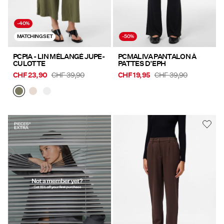
-40%
MATCHING SET
-50%
PCPIA - LIN MÉLANGÉ JUPE-
PCMALIVA PANTALON À
CULOTTE
PATTES D’EPH
CHF 23,90
CHF 39,90
CHF 19,95
CHF 39,90
https://www.pieces.com/share?
register=true