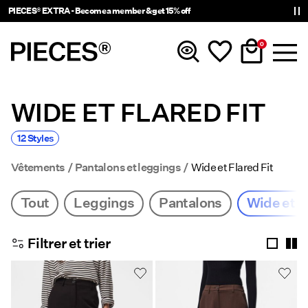
PIECES® EXTRA - Become a member & get 15% off
0
WIDE ET FLARED FIT
Nouveautés
12 Styles
Vêtements
Vêtements
Pantalons et leggings
Wide et Flared Fit
Accessories
Tout
Leggings
Pantalons
Wide et F
Tendance
Filtrer et trier
Shop The Look