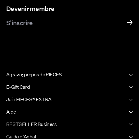
Devenir membre
S'inscrire
Agrave; propos de PIECES
Notre histoire
E-Gift Card
Newsletter
PIECES E-Gift Card
Join PIECES® EXTRA
Site presse
Se connecter / S'incrire
Developpement durable
Aide
Vos avantages
Certificats
Assistance
BESTSELLER Business
FAQ
Conditions générales
Politique de confidentialité
Guide d'Achat
Competition terms & conditions