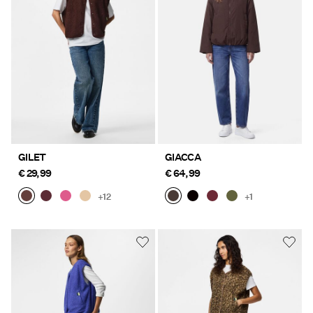
Offerte
PIECES® EXTRA
Sign
in
Any
GILET
GIACCA
questions?
€ 29,99
€ 64,99
About
+12
+1
Us
Italia
/
italiano