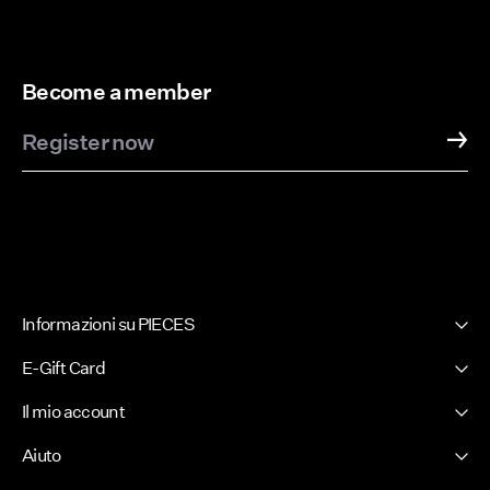
Become a member
Register now
Informazioni su PIECES
La nostra storia
E-Gift Card
Newsletter
PIECES E-Gift Card
Il mio account
Stampa
Effettua il login / Crea un account
Sostenibilità
Aiuto
Traccia ordine
Certificati
Assistenza clienti