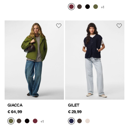
+1
GIACCA
GILET
€ 64,99
€ 29,99
+1