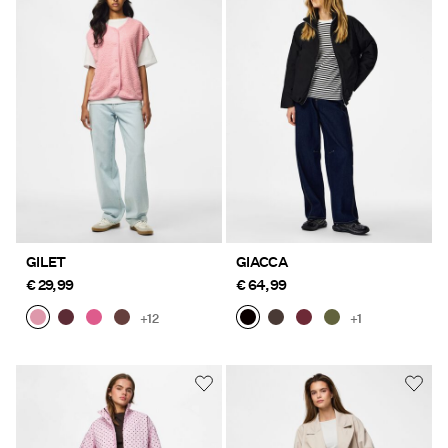
GILET
GIACCA
€ 29,99
€ 64,99
+12
+1