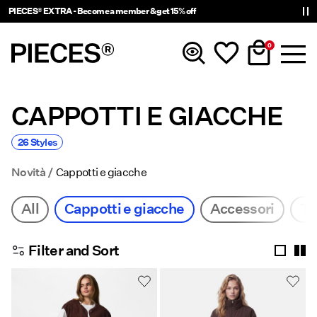
PIECES® EXTRA - Become a member & get 15% off
0
CAPPOTTI E GIACCHE
Novità
26 Styles
Abbigliamento
Novità
Cappotti e giacche
Accessori
All
Cappotti e giacche
Accessori
To
Di tendenza
Filter and Sort
Shop The Look