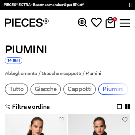
PIECES® EXTRA - Become a member & get 15% off
0
PIUMINI
Novità
14 Stili
Abbigliamento
Abbigliamento
Giacche e cappotti
Piumini
Accessori
Tutto
Giacche
Cappotti
Piumini
Di tendenza
Filtra e ordina
Shop The Look