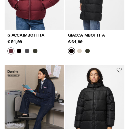
GIACCA IMBOTTITA
GIACCA IMBOTTITA
€ 54,99
€ 64,99
Denim Explore
https://www.pieces.com/it-
here
it/pc-denim-styles/