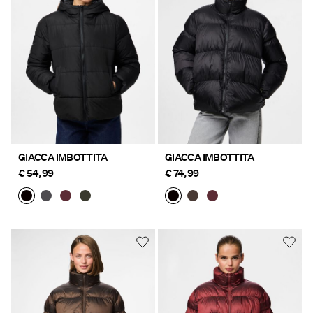
Offerte
PIECES® EXTRA
Accedi
Domande?
GIACCA IMBOTTITA
GIACCA IMBOTTITA
Chi
€ 54,99
€ 74,99
siamo
Italia
/
italiano