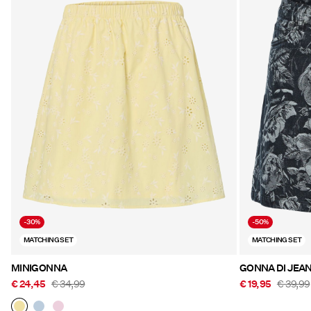
-30%
-50%
MATCHING SET
MATCHING SET
MINIGONNA
GONNA DI JEA
€ 24,45
€ 34,99
€ 19,95
€ 39,99