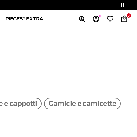
0
PIECES® EXTRA
Panoramica
Ordini
Profilo
Lista dei desideri
Assistenza
Esci
 e cappotti
Camicie e camicette