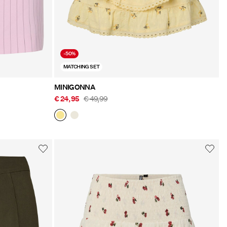
-50%
MATCHING SET
MINIGONNA
€ 24,95
€ 49,99