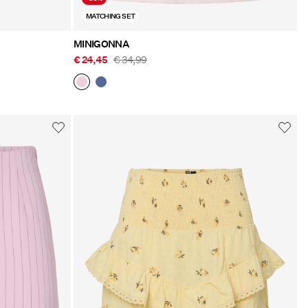
MATCHING SET
MINIGONNA
€ 24,45
€ 34,99