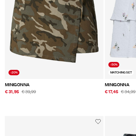
-50%
-20%
MATCHING SET
MINIGONNA
MINIGONNA
€ 31,95
€ 39,99
€ 17,45
€ 34,99