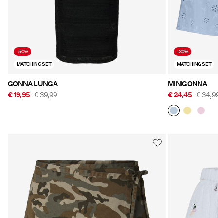
-50%
-30%
MATCHING SET
MATCHING SET
GONNA LUNGA
MINIGONNA
€ 19,95
€ 39,99
€ 24,45
€ 34,9