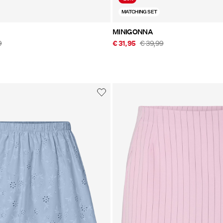
MATCHING SET
MINIGONNA
9
€ 31,95
€ 39,99