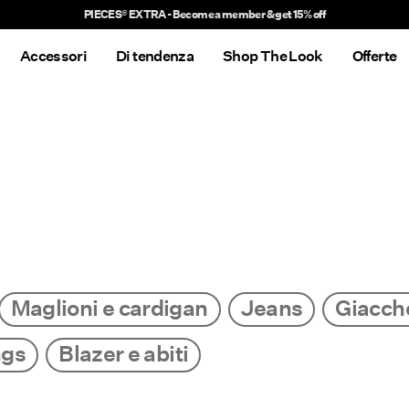
Delivery times will be longer than usual
Accessori
Di tendenza
Shop The Look
Offerte
Maglioni e cardigan
Jeans
Giacche
ngs
Blazer e abiti