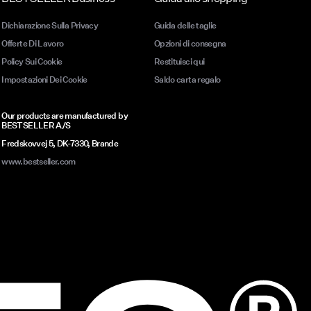
Dichiarazione Sulla Privacy
Guida delle taglie
Offerte Di Lavoro
Opzioni di consegna
Policy Sui Cookie
Restituisci qui
Impostazioni Dei Cookie
Saldo carta regalo
Our products are manufactured by
BESTSELLER A/S
Fredskovvej 5, DK-7330, Brande
www.bestseller.com