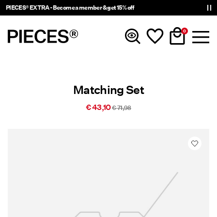
PIECES® EXTRA - Become a member & get 15% off
0
Nieuw
Matching Set
Kleding
€ 43,10
€ 71,98
Accessoires
Trending
Shop The Look