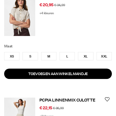
€ 20,95
€ 34,99
+4 kleuren
Maat
XS
S
M
L
XL
XXL
TOEVOEGEN AAN WINKELMANDJE
PCPIA LINNENMIX CULOTTE
€ 22,15
€ 36,99