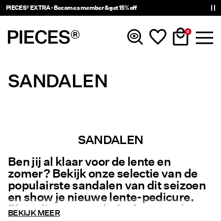
PIECES® EXTRA - Become a member & get 15% off
0
SANDALEN
Nieuw
Kleding
Accessoires
SANDALEN
Ben jij al klaar voor de lente en
Trending
zomer? Bekijk onze selectie van de
populairste sandalen van dit seizoen
Shop The Look
en show je nieuwe lente-pedicure.
Plat, slip-on, met hak of gesp – de
BEKIJK MEER
PIECES-webshop heeft de perfecte