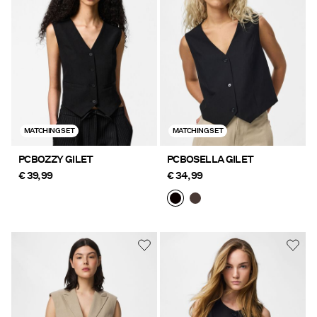
Aanbiedingen
PIECES® EXTRA
Inloggen
MATCHING SET
MATCHING SET
Heb
je
PCBOZZY GILET
PCBOSELLA GILET
vragen?
€ 39,99
€ 34,99
Over
ons
België
/
Nederlands