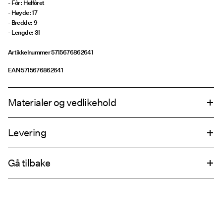
- Fôr: Helfôret
- Høyde: 17
- Bredde: 9
- Lengde: 31
Artikkelnummer
5715676862641
EAN
5715676862641
Materialer og vedlikehold
Levering
Ikke vask
Pick up at Service Point (PostNord)
69,00 kr
Ikke bleke
Gå tilbake
Ikke tørk i tørketrommel
Ikke stryk
Leveringsalternativer
Ikke tørrens
Retur og bytte