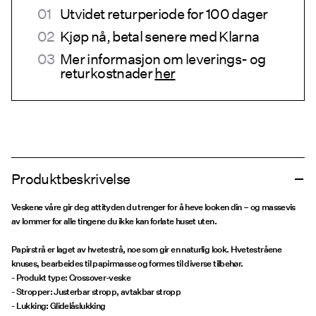
Utvidet returperiode for 100 dager
Kjøp nå, betal senere med Klarna
Mer informasjon om leverings- og
returkostnader
her
Produktbeskrivelse
Veskene våre gir deg attityden du trenger for å heve looken din – og massevis
av lommer for alle tingene du ikke kan forlate huset uten.
Papirstrå er laget av hvetestrå, noe som gir en naturlig look. Hvetestråene
knuses, bearbeides til papirmasse og formes til diverse tilbehør.
- Produkt type: Crossover-veske
- Stropper: Justerbar stropp, avtakbar stropp
- Lukking: Glidelåslukking