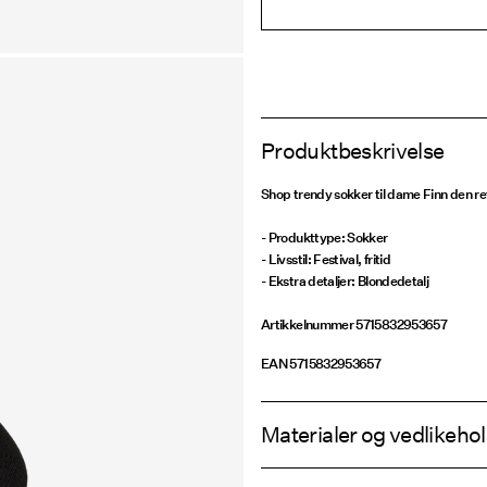
Produktbeskrivelse
Shop trendy sokker til dame Finn den ret
- Produkttype: Sokker
- Livsstil: Festival, fritid
- Ekstra detaljer: Blondedetalj
Artikkelnummer
5715832953657
EAN
5715832953657
Materialer og vedlikeho