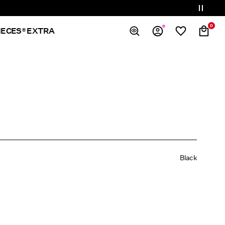
0
IECES® EXTRA
Oversikt
Bestillinger
Profil
Ønskeliste
Støtte
Logg ut
Black