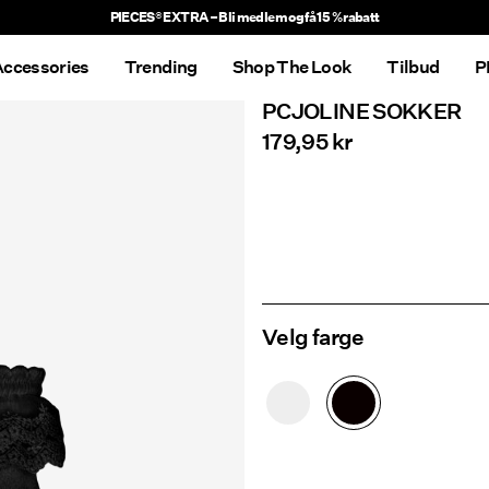
PIECES® EXTRA – Bli medlem og få 15 % rabatt
ccessories
Trending
Shop The Look
Tilbud
P
PCJOLINE SOKKER
179,95 kr
Velg farge