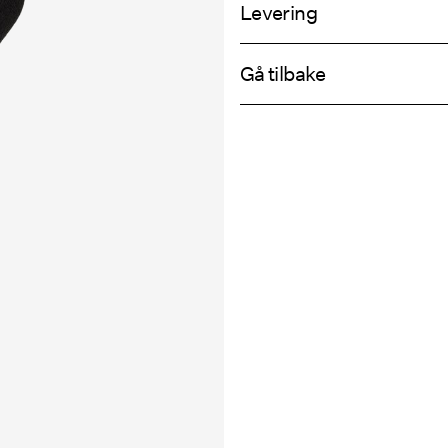
Levering
Maskinvask på 30°C
Pick up at Service Point (PostNord)
Ikke bleke
Gå tilbake
Ikke tørk i tørketrommel
Ikke stryk
Leveringsalt
Ikke tørrens
Retur og by
Tørk med tørkesnor