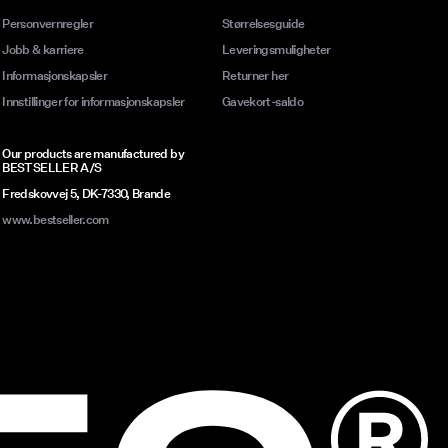
Personvernregler
Størrelsesguide
Jobb & karriere
Leveringsmuligheter
Informasjonskapsler
Returner her
Innstillinger for informasjonskapsler
Gavekort-saldo
Our products are manufactured by
BESTSELLER A/S
Fredskovvej 5, DK-7330, Brande
www.bestseller.com