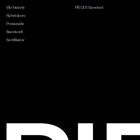
Vår historie
PIECES Gavekort
Nyhetsbrev
Presseside
Bærekraft
Sertifikater