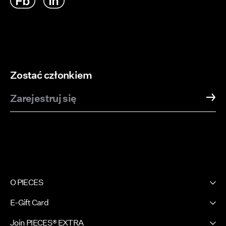
Zostać członkiem
Zarejestruj się
O PIECES
Nasza historia
E-Gift Card
Newsletter
PIECES E-Gift Card
Join PIECES® EXTRA
Prasa