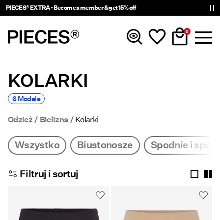
PIECES® EXTRA - Become a member & get 15% off
0
KOLARKI
Nowości
6 Modele
Odzież
Odzież
Bielizna
Kolarki
Akcesoria
Wszystko
Biustonosze
Spodnie i spód
Trendy
Filtruj i sortuj
Shop The Look