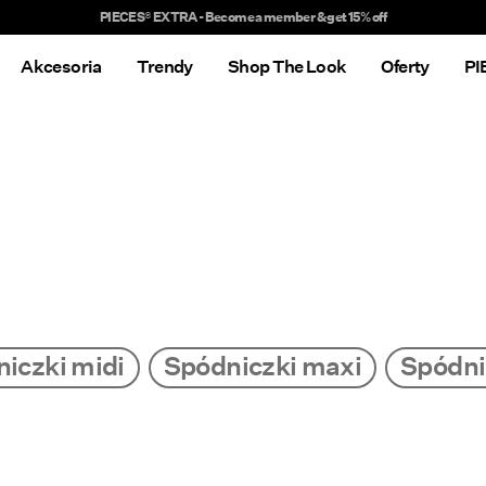
Delivery times will be longer than usual
Akcesoria
Trendy
Shop The Look
Oferty
PI
iczki midi
Spódniczki maxi
Spódni