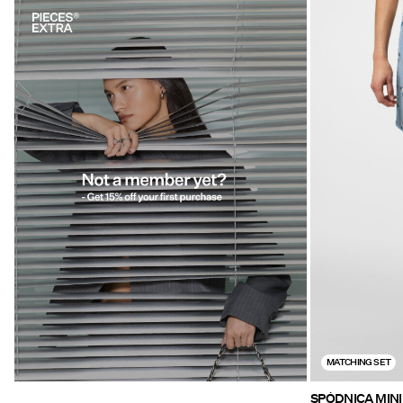
https://www.pieces.com/share?
register=true
MATCHING SET
SPÓDNICA MINI