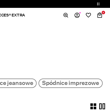
0
ECES® EXTRA
Spis treści
Zamówienia
Profil
Lista życzeń
Wsparcie
Wyloguj
ce jeansowe
Spódnice imprezowe