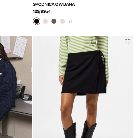
SPÓDNICA OWIJANA
129,99 zł
+1
l/pc-denim-