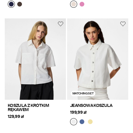
MATCHING SET
KOSZULA Z KRÓTKIM
JEANSOWA KOSZULA
RĘKAWEM
199,99 zł
129,99 zł