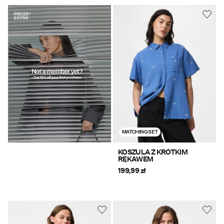
https://www.pieces.com/share?
register=true
MATCHING SET
KOSZULA Z KRÓTKIM
RĘKAWEM
199,99 zł