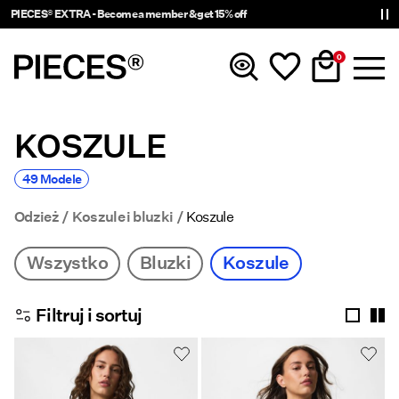
Delivery times will be longer than usual
0
KOSZULE
Nowości
49 Modele
Odzież
Odzież
Koszule i bluzki
Koszule
Akcesoria
Wszystko
Bluzki
Koszule
Trendy
Filtruj i sortuj
Shop The Look