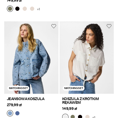
149,99 zł
+1
MATCHING SET
MATCHING SET
JEANSOWA KOSZULA
KOSZULA Z KRÓTKIM
RĘKAWEM
279,99 zł
149,99 zł
+1