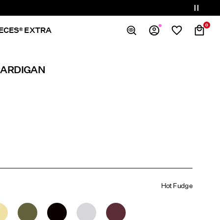
0
IECES® EXTRA
Overblik
CARDIGAN
Bestillinger
Profil
Ønskeliste
Support
Log Af
Hot Fudge