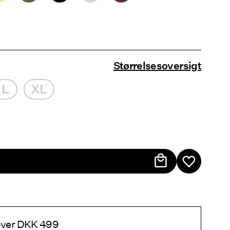
Størrelsesoversigt
L
XL
 over DKK 499