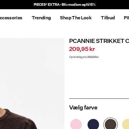
Leveringstiden kan være længere end normalt
ccessories
Trending
Shop The Look
Tilbud
P
PCANNIE STRIKKET 
209,95 kr
Oprindelig pris
299,95 kr
Vælg farve