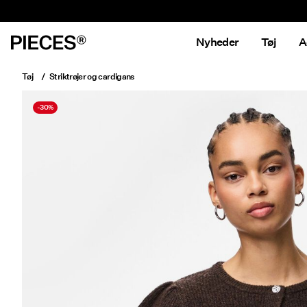
Nyheder
Tøj
A
Tøj
Striktrøjer og cardigans
-30%