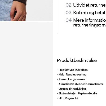
Udvidet returne
Køb nu og betal
Mere informatio
returneringsom
Produktbeskrivelse
- Produkttype : Cardigan
- Hals : Rund udskæring
- Ærme : Lange ærmer
- Ærmekantet : Ribbede ærmekanter
- Lukning : Knaplukning
- Ekstra detaljer: Peplum-detalje
- FIT : Regular Fit