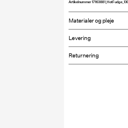
Artikelnummer
17163881_HotFudge_13
Materialer og pleje
Levering
Maskinvaskes, halv belastning, ko
Hent ved service point (GLS)
Må ikke bleges
Returnering
Må ikke tørretumbles
Stryges ved lav temp. Højste tem
Hjemmelevering (PostNord)
Må ikke renses
Lægges til tørre på et fladt under
Returne
Hent ved service point (PostNord)
Leverin