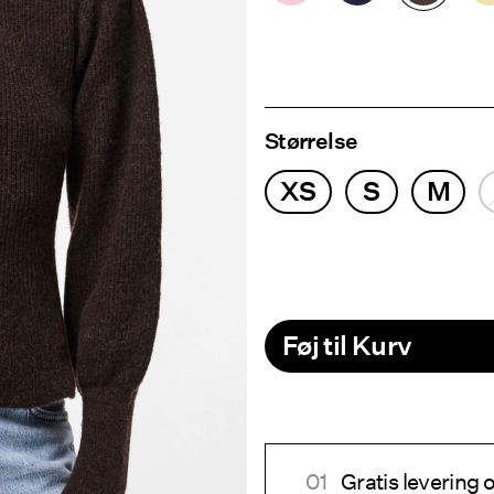
Størrelse
XS
S
M
Føj til Kurv
Gratis levering