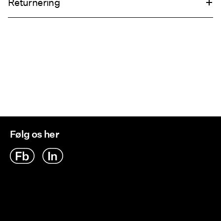
Returnering
Må ikke tørretumbles
Stryges ved medium varme
Hjemmelevering (PostNord)
39,00 kr
Må ikke renses
Tørres på tørresnor
Hent ved service point (PostNord)
29,00 kr
Returnering & bytte
Leveringsmuligheder
Følg os her