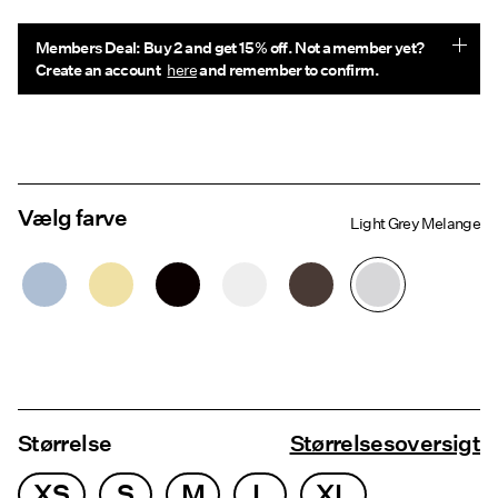
Members Deal: Buy 2 and get 15% off. Not a member yet?
Create an account
here
and remember to confirm.
Vælg farve
Light Grey Melange
Størrelse
Størrelsesoversigt
XS
S
M
L
XL