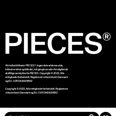
Størrelsesguide
Følg ordre
Cookiepolitik
Leveringsmuligheder
Vaske- og plejevejledning
Cookie settings
Returner her
Tilgængelighedserklæring
Beløb på gavekort
www.bestseller.com
Alt indhold tilhører PIECES®. Ingen dele af denne side,
inklusive tekst og billeder, må gengives uden forudgående
skriftlige samtykke fra PIECES. Copyright © 2023. Alle
rettigheder forbeholdt. Registreret virksomhed i Danmark
og EU. CVR DK88216512
Copyright © 2023. Alle rettigheder forbeholdt. Registreret
virksomhed i Danmark og EU. CVR DK88216512