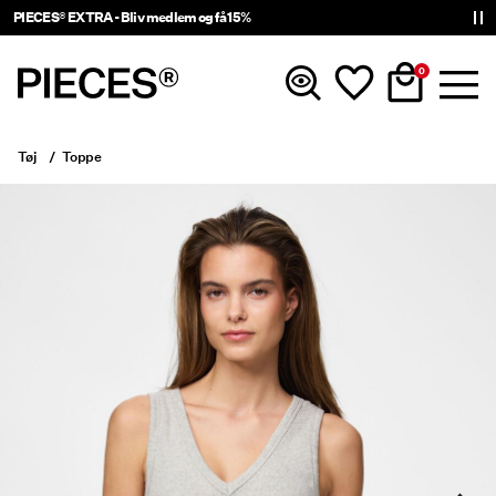
PIECES® EXTRA - Bliv medlem og få 15%
0
Tøj
Toppe
Nyheder
Tøj
Accessories
Trending
Shop The Look