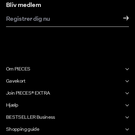
Bliv medlem
Registrer dig nu
Om PIECES
Vores historie
Gavekort
Nyhedsbrev
PIECES E-Gift Card
Join PIECES® EXTRA
Press & Ads
Log ind / Bliv medlem
Sustainability
Hjælp
Dine fordele
Find butik
Kundeservice
BESTSELLER Business
FAQ
Certifikater
Handelsbetingelser
Fortrolighedspolitik
Shopping guide
Konkurrence Betingelser
Job & Karriere