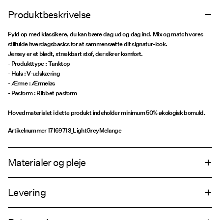
Produktbeskrivelse
Fyld op med klassikere, du kan bære dag ud og dag ind. Mix og match vores
stilfulde hverdagsbasics for at sammensætte dit signatur-look.
Jersey er et blødt, strækbart stof, der sikrer komfort.
- Produkttype : Tanktop
- Hals : V-udskæring
- Ærme : Ærmeløs
- Pasform : Ribbet pasform
Hovedmaterialet i dette produkt indeholder minimum 50% økologisk bomuld.
Artikelnummer
17169713_LightGreyMelange
Materialer og pleje
Levering
Maskinvaskes på 30°C
Hent ved service point (GLS)
29,00 kr
Må ikke bleges