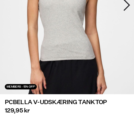
Tilbud
PIECES® EXTRA
Log
ind
Har
du
spørgsmål?
MEMBERS - 15% OFF*
Om
os
PCBELLA V-UDSKÆRING TANKTOP
Danmark
129,95 kr
/
dansk