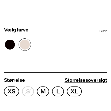
Vælg farve
Birch
Størrelse
Størrelsesoversigt
XS
S
M
L
XL