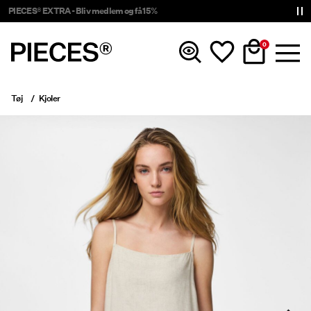
PIECES® EXTRA - Bliv medlem og få 15%
0
Tøj
Kjoler
Nyheder
Tøj
Accessories
Trending
Shop The Look