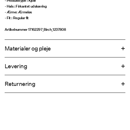
- Produkttype : Kjole
- Hals : Firkantet udskæring
- Ærme: Ærmeløs
- Fit : Regular fit
Artikelnummer
17162297_Birch_1237808
Materialer og pleje
Levering
Maskinvaskes på 30°C
Hent ved service point (GLS)
29,00 kr
Må ikke bleges
Returnering
Stryges ved medium varme
Må ikke renses
Hjemmelevering (PostNord)
39,00 kr
Hent ved service point (PostNord)
29,00 kr
Returnering & bytte