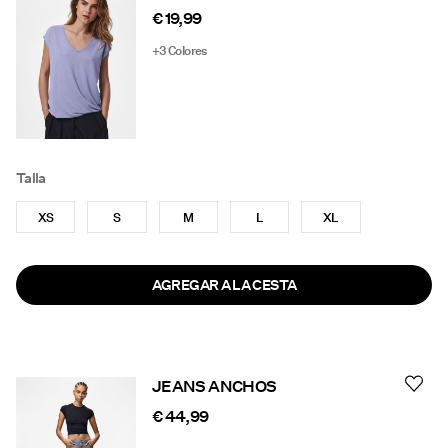
€ 19,99
+3 Colores
Talla
XS
S
M
L
XL
AGREGAR A LA CESTA
JEANS ANCHOS
€ 44,99