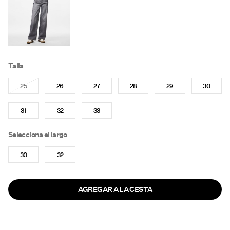
Talla
25
26
27
28
29
30
31
32
33
Selecciona el largo
30
32
AGREGAR A LA CESTA