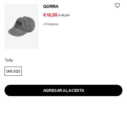
GORRA
€ 13,55
€ 16,99
+1 Colores
Talla
ONE SIZE
AGREGAR A LA CESTA