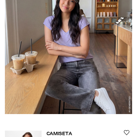
Ofertas
PIECES® EXTRA
Iniciar
sesión
¿Preguntas?
Sobre
nosotros
España
/
español
CAMISETA