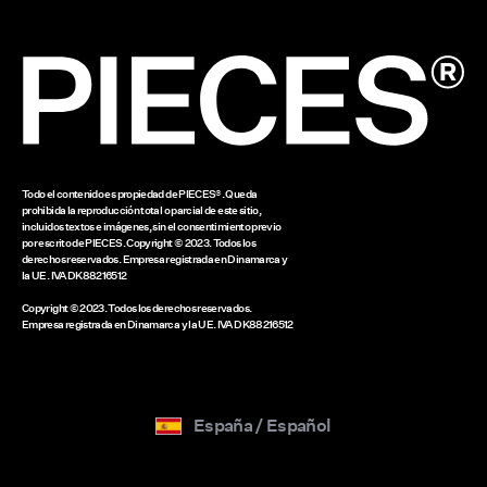
Saldo carta regalo
www.bestseller.com
Todo el contenido es propiedad de PIECES®. Queda
prohibida la reproducción total o parcial de este sitio,
incluidos textos e imágenes, sin el consentimiento previo
por escrito de PIECES. Copyright © 2023. Todos los
derechos reservados. Empresa registrada en Dinamarca y
la UE. IVA DK88216512
Copyright © 2023. Todos los derechos reservados.
Empresa registrada en Dinamarca y la UE. IVA DK88216512
España / Español