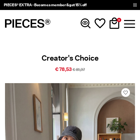
PIECES® EXTRA - Become a member & get 15% off
0
Novedades
Creator's Choice
Ropa
€ 78,53
€ 81,97
Accesorios
Trending
Shop The Look