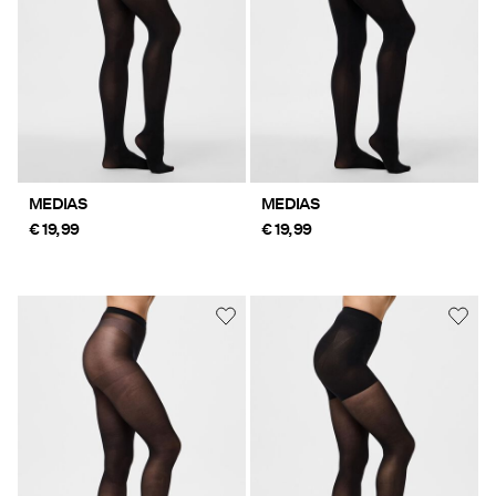
Ofertas
PIECES® EXTRA
Iniciar
MEDIAS
MEDIAS
sesión
€ 19,99
€ 19,99
¿Preguntas?
Sobre
nosotros
España
/
español