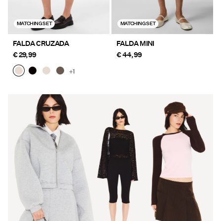
MATCHING SET
MATCHING SET
FALDA CRUZADA
FALDA MINI
€ 29,99
€ 44,99
+1
https://www.pieces.com/es-
https://www.pieces.com/es-
es/%C3%BAltimas-
es/ropa/
novedades/