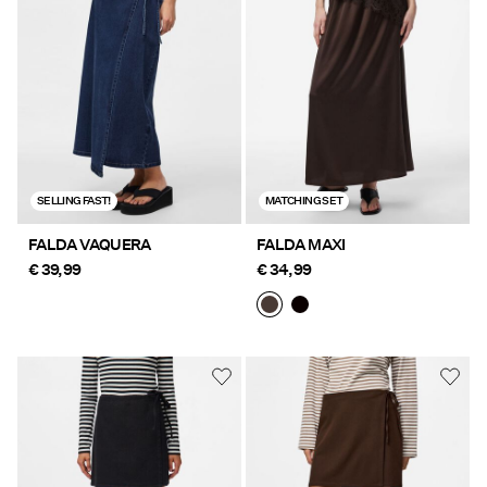
Ofertas
PIECES® EXTRA
Iniciar
SELLING FAST!
MATCHING SET
sesión
¿Preguntas?
FALDA VAQUERA
FALDA MAXI
€ 39,99
€ 34,99
Sobre
nosotros
España
/
español