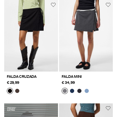
FALDA CRUZADA
FALDA MINI
€ 29,99
€ 34,99
https://www.pieces.com/share?
register=true