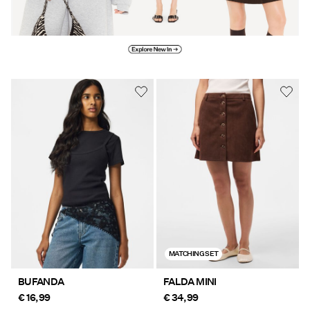
Explore New in
MATCHING SET
BUFANDA
FALDA MINI
€ 16,99
€ 34,99