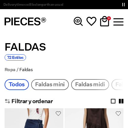
Delivery times will be longer than usual
0
FALDAS
Novedades
72 Estilos
Ropa
Ropa
Faldas
Accesorios
Todos
Faldas mini
Faldas midi
Fald
Trending
Filtrar y ordenar
Shop The Look