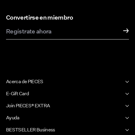
Convertirse en miembro
Regístrate ahora
Acerca de PIECES
Nuestra historia
E-Gift Card
Boletín de noticias
PIECES E-Gift Card
Join PIECES® EXTRA
Sala de prensa
Inicia sesión / Regístrate
Sostenibilidad
Ayuda
Tus beneficios
Certificados
Servicio Al Cliente
BESTSELLER Business
FAQ
Competition terms & conditions