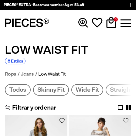
PIECES® EXTRA - Become a member & get 15% off
0
LOW WAIST FIT
Novedades
8 Estilos
Ropa
Ropa
Jeans
Low Waist Fit
Accesorios
Todos
Skinny Fit
Wide Fit
Straight F
Trending
Filtrar y ordenar
Shop The Look