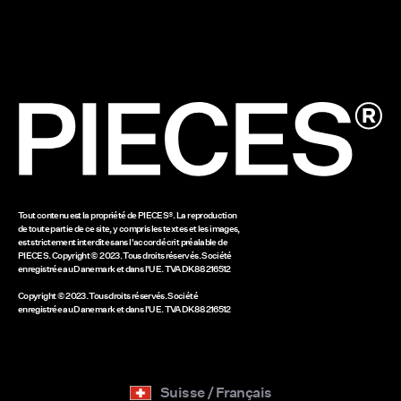
Wash & Care
Cookies
Options de livraison
Déclaration d’accessibilité
Paramètres des cookies
Retourner ici
Mentions légales
Solde de la carte-cadeau
www.bestseller.com
Tout contenu est la propriété de PIECES®. La reproduction
de toute partie de ce site, y compris les textes et les images,
est strictement interdite sans l'accord écrit préalable de
PIECES. Copyright © 2023. Tous droits réservés. Société
enregistrée au Danemark et dans l'UE. TVA DK88216512
Copyright © 2023. Tous droits réservés. Société
enregistrée au Danemark et dans l'UE. TVA DK88216512
Suisse / Français