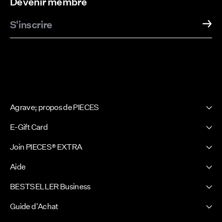
Devenir membre
S'inscrire
Agrave; propos de PIECES
Notre histoire
E-Gift Card
Newsletter
PIECES E-Gift Card
Join PIECES® EXTRA
Site presse
Se connecter / S'incrire
Developpement durable
Aide
Vos avantages
Certificats
Assistance
BESTSELLER Business
FAQ
Conditions générales
Politique de confidentialité
Guide d'Achat
Competition terms & conditions
Carrières
Guide de tailles