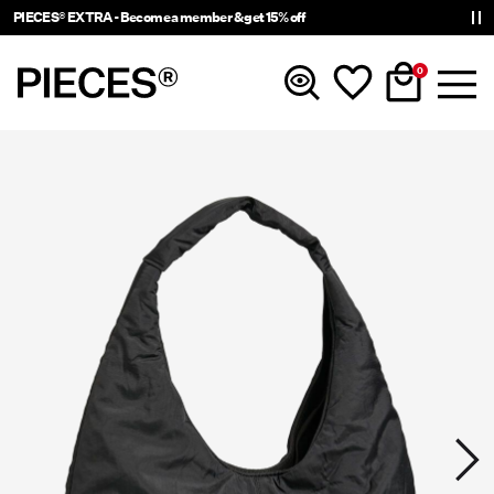
PIECES® EXTRA - Become a member & get 15% off
0
Nouveautés
Vêtements
Accessories
Tendance
Shop The Look