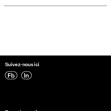
Séchage en tambour interdit
Ne pas repasser
Livraison à domicile (SwissPost Economy)
CHF 5,95
Ne pas nettoyer à sec
Retour et échange
Options de livraison
Suivez-nous ici