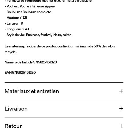
- Fermeture : Fermeture magnétique, fermeture à glissière
- Poches : Poche intérieure zippée
- Doublure : Doublure complète
- Hauteur : 17.5
- Largeur : 9
- Longueur : 34.0
- Style de vie : Business, festival, loisirs, soirée
Le matériau principal de ce produit contient un minimum de 50 % de nylon
recyclé.
Numéro de l'article
5715825451320
EAN
5715825451320
Matériaux et entretien
Livraison
Ne pas laver
Livraison à domicile (SwissPost Priority)
CHF 6,95
Ne pas blanchir
Retour