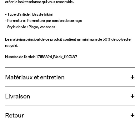
créer le look tendance qui vous ressemble.
- Type d'article : Bas de bikini
- Fermeture : Fermeture par cordon de serrage
- Style de vie : Plage, vacances
Le matériau principal de ce produit contient un minimum de 50 % de polyester
recyclé.
Numéro de l'article
17158824_Black_1197487
Matériaux et entretien
Livraison
Lavage à la main
Livraison à domicile (SwissPost Priority)
CHF 6,95
Ne pas blanchir
Retour
Séchage en tambour interdit
Ne pas repasser
Livraison à domicile (SwissPost Economy)
CHF 5,95
Ne pas nettoyer à sec