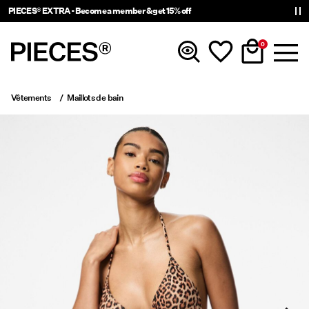
PIECES® EXTRA - Become a member & get 15% off
0
Vêtements
Maillots de bain
Nouveautés
Vêtements
Accessories
Tendance
Shop The Look