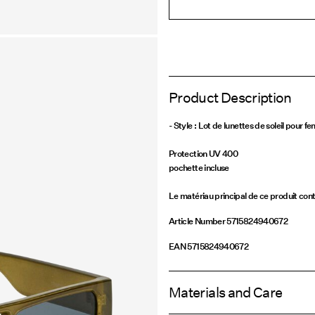
Product Description
- Style : Lot de lunettes de soleil pour 
Protection UV 400
pochette incluse
Le matériau principal de ce produit co
Article Number
5715824940672
EAN
5715824940672
Materials and Care