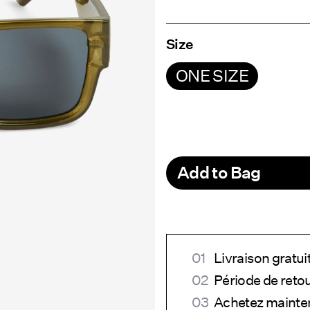
Size
ONE SIZE
Add to Bag
Livraison gratui
Période de reto
Achetez mainten