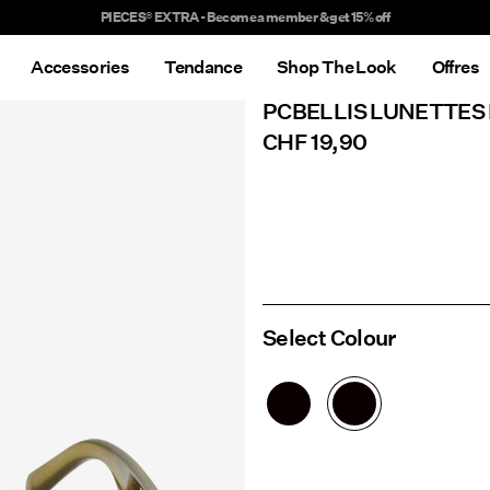
Delivery times will be longer than usual
Accessories
Tendance
Shop The Look
Offres
PCBELLIS LUNETTES 
CHF 19,90
Select Colour