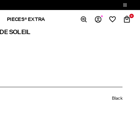
0
PIECES® EXTRA
DE SOLEIL
Overview
Orders
Profile
Wishlist
Support
Sign Out
Black