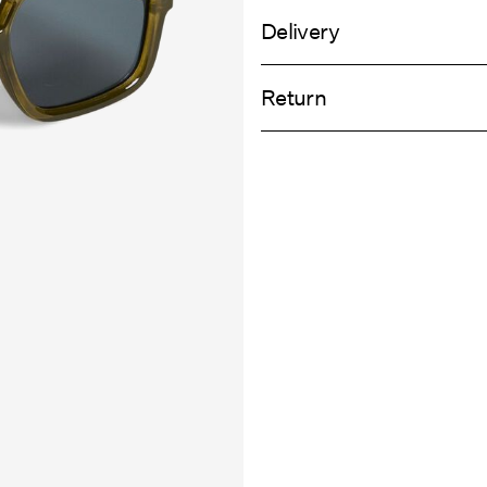
Delivery
Do not wash
Livraison à domicile (SwissPost Priorit
Do not tumble dry
Return
Do not iron
Livraison à domicile (SwissPost Econ