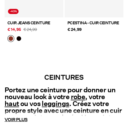
-40%
CUIR JEANS CEINTURE
PCESTINA - CUIR CEINTURE
€ 14,95
€ 24,99
€ 24,99
CEINTURES
Portez une ceinture pour donner un
nouveau look à votre
robe
, votre
haut
ou vos
leggings
. Créez votre
propre style avec une ceinture en cuir
ou une ceinture colorée. Une ceinture
VOIR PLUS
peut être combinée avec un haut