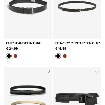
Offres
PIECES® EXTRA
Connectez-
CUIR JEANS CEINTURE
PCAVERY CEINTURE EN CUIR
vous
€ 24,99
€ 16,99
Des
questions
?
À
propos
de
nous
France
/
français