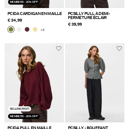
MEMBERS - 20% OFF*
PCIDA CARDIGAN EN MAILLE
PCSILLY PULL À DEMI-
FERMETURE ÉCLAIR
€ 34,99
€ 39,99
+4
SELLING FAST!
MEMBERS - 20% OFF*
PCIDA PULL EN MAILLE
PCSILLY - BOUFFANT