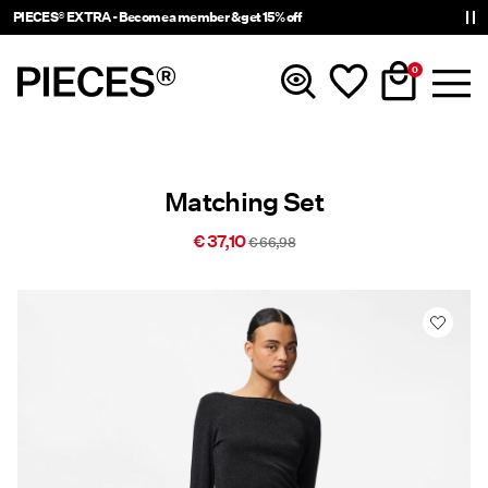
PIECES® EXTRA - Become a member & get 15% off
0
Nouveautés
Matching Set
Vêtements
€ 37,10
€ 66,98
Accessoires
Tendance
Shop The Look