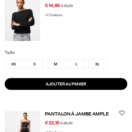
€ 14,95
€ 29,99
+1 Couleurs
Taille
XS
S
M
L
XL
AJOUTER AU PANIER
PANTALON À JAMBE AMPLE
€ 22,15
€ 36,99