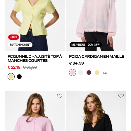
-40%
MATCHING SET
MEMBERS - 20% OFF*
PCGUNHILD - AJUSTÉ TOP À
PCIDA CARDIGAN EN MAILLE
MANCHES COURTES
€ 34,99
€ 22,15
€ 36,99
+4