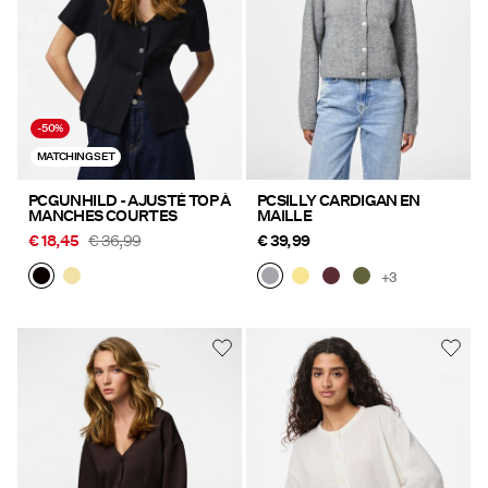
Offres
PIECES® EXTRA
-50%
MATCHING SET
Sign
PCGUNHILD - AJUSTÉ TOP À
PCSILLY CARDIGAN EN
in
MANCHES COURTES
MAILLE
€ 18,45
€ 36,99
€ 39,99
Any
questions?
+3
About
Us
France
/
français