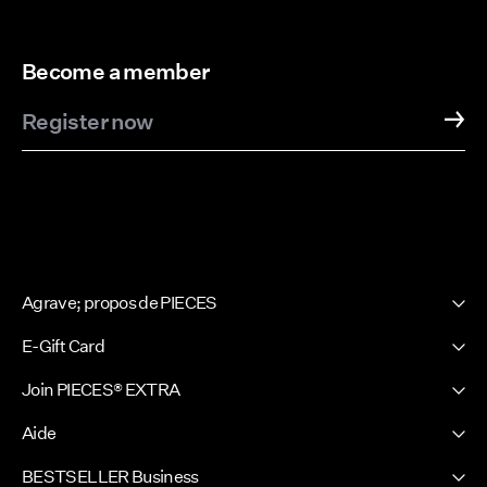
Become a member
Register now
Agrave; propos de PIECES
Notre histoire
E-Gift Card
Newsletter
PIECES E-Gift Card
Join PIECES® EXTRA
Site presse
Se connecter / S'incrire
Developpement durable
Aide
Vos avantages
Certificats
Assistance
BESTSELLER Business
FAQ