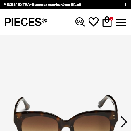
PIECES® EXTRA - Become a member & get 15% off
0
Nouveautés
Vêtements
Accessoires
Tendance
Shop The Look