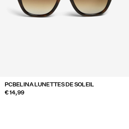
Offres
PIECES® EXTRA
Sign
in
Any
questions?
About
PCBELINA LUNETTES DE SOLEIL
Us
€ 14,99
France
/
français