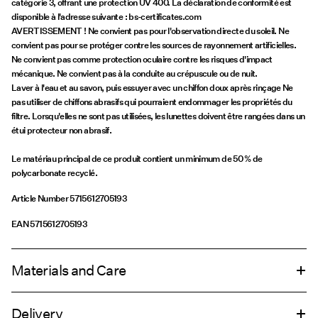
catégorie 3, offrant une protection UV 400. La déclaration de conformité est
disponible à l'adresse suivante : bs-certificates.com
AVERTISSEMENT ! Ne convient pas pour l'observation directe du soleil. Ne
convient pas pour se protéger contre les sources de rayonnement artificielles.
Ne convient pas comme protection oculaire contre les risques d'impact
mécanique. Ne convient pas à la conduite au crépuscule ou de nuit.
Laver à l'eau et au savon, puis essuyer avec un chiffon doux après rinçage Ne
pas utiliser de chiffons abrasifs qui pourraient endommager les propriétés du
filtre. Lorsqu'elles ne sont pas utilisées, les lunettes doivent être rangées dans un
étui protecteur non abrasif.
Le matériau principal de ce produit contient un minimum de 50 % de
polycarbonate recyclé.
Article Number
5715612705193
EAN
5715612705193
Materials and Care
Delivery