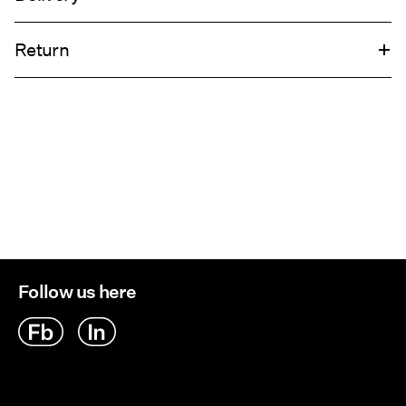
Do not wash
Livraison à domicile (Colissimo)
€ 5,95
Do not tumble dry
Return
Do not iron
Collecte en point de retrait (MONDIALRELAY)
€ 4,95
Retour et échange
Options de livraison
Follow us here