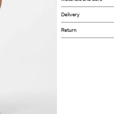
Delivery
Machine wash at 30°C
Livraison à domicile (Colissimo)
Do not bleach
Return
Iron on medium heat settings
Do not dry clean
Collecte en point de retrait (MONDIA