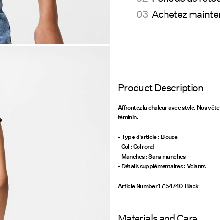
Achetez mainten
Product Description
Affrontez la chaleur avec style. Nos vête
féminin.
- Type d'article : Blouse
- Col : Col rond
- Manches : Sans manches
- Détails supplémentaires : Volants
Article Number
17154740_Black
Materials and Care