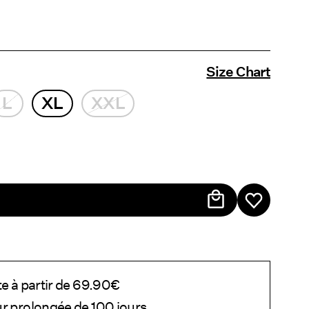
Size Chart
L
XL
XXL
te à partir de 69.90€
ur prolongée de 100 jours