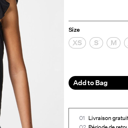
Size
XS
S
M
Add to Bag
Livraison gratui
Période de reto