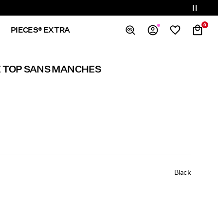
0
PIECES® EXTRA
Overview
É TOP SANS MANCHES
Orders
Profile
Wishlist
Support
Sign Out
Black