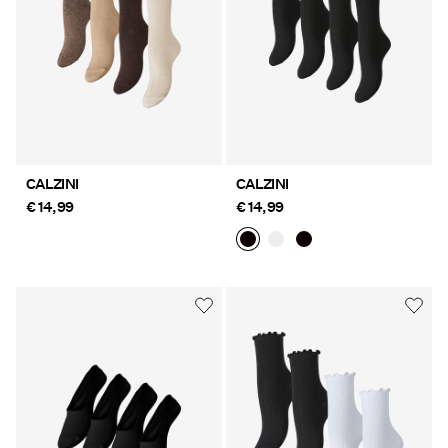
Offerte
PIECES® EXTRA
Sign
CALZINI
CALZINI
in
€ 14,99
€ 14,99
Any
questions?
About
Us
Italia
/
italiano