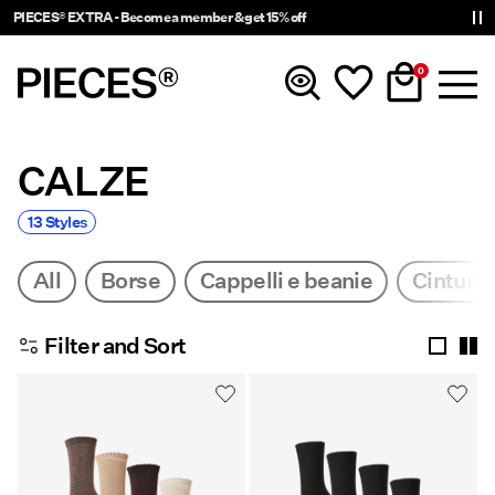
PIECES® EXTRA - Become a member & get 15% off
0
CALZE
Novità
13 Styles
Abbigliamento
All
Borse
Cappelli e beanie
Cinture
Accessori
Filter and Sort
Di tendenza
Shop The Look