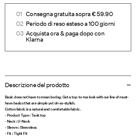
Consegna gratuita sopra € 59.90
Periodo di reso esteso a 100 giorni
Acquista ora & paga dopo con
Klarna
Descrizione del prodotto
Basic does not have to mean boring. Get a top-to-toe look with our line of must-
have basics that are simple yet oh-so-stylish.
Cotton fabric is a natural and comfortable fabric.
- Product Type : Tank top
- Neck : U-Neck
- Sleeve : Sleeveless
- Fit : Tight Fit