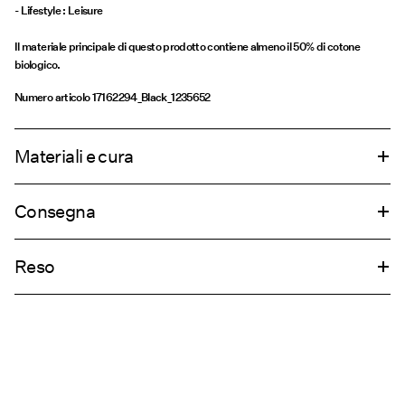
Il materiale principale di questo prodotto contiene almeno il 50% di cotone
biologico.
Numero articolo
17162294_Black_1235652
Materiali e cura
Consegna
Lavaggio in lavatrice, mezzo carico, breve ciclo di centrifuga a 40°C
Consegna a casa (Poste Italiane)
€ 4,95
Non candeggiare
Reso
Non utilizzare l'asciugatrice
Stirare a temperatura media
Opzioni di Consegna
Non lavare a secco
Resi & Cambi
Appendere per asciugare