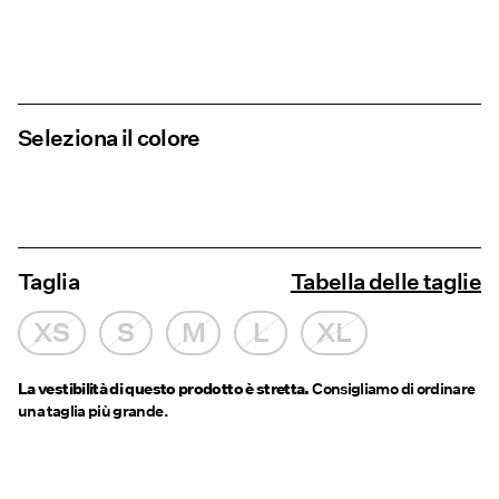
Seleziona il colore
Taglia
Tabella delle taglie
XS
S
M
L
XL
La vestibilità di questo prodotto è stretta.
Consigliamo di ordinare
una taglia più grande.