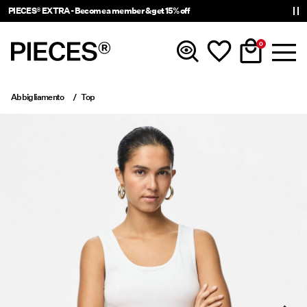
PIECES® EXTRA - Become a member & get 15% off
0
Abbigliamento
Top
Novità
Abbigliamento
Accessori
Di tendenza
Shop The Look