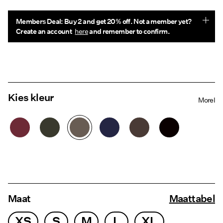
Members Deal: Buy 2 and get 20% off. Not a member yet?
Create an account
here
and remember to confirm.
Kies kleur
Morel
Maat
Maattabel
XS
S
M
L
XL