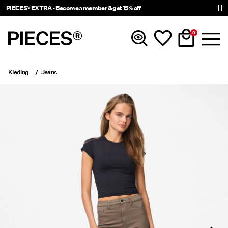
PIECES® EXTRA - Become a member & get 15% off
0
Kleding
Jeans
Nieuw
Kleding
Accessoires
Trending
Shop The Look