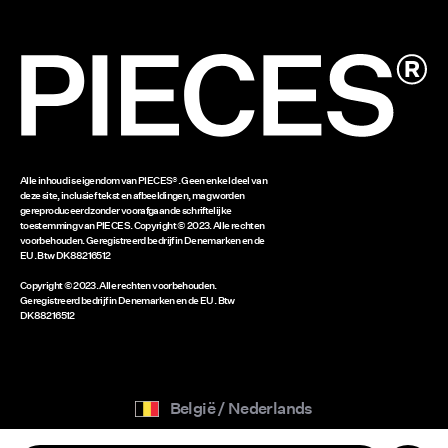
Saldo cadeaubon
www.bestseller.com
Alle inhoud is eigendom van PIECES®. Geen enkel deel van
deze site, inclusief tekst en afbeeldingen, mag worden
gereproduceerd zonder voorafgaande schriftelijke
toestemming van PIECES. Copyright © 2023. Alle rechten
voorbehouden. Geregistreerd bedrijf in Denemarken en de
EU. Btw DK88216512
Copyright © 2023. Alle rechten voorbehouden.
Geregistreerd bedrijf in Denemarken en de EU. Btw
DK88216512
België / Nederlands