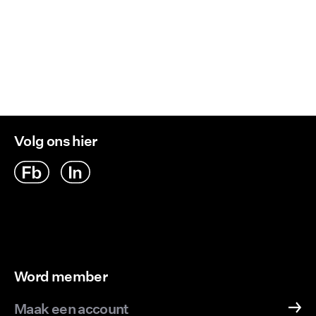
Niet chemisch reinigen
Retourneren & Omruilen
Hangend drogen
Ophalen bij afhaalpunt (bpost)
€ 4,95
Verzendopties
Volg ons hier
Word member
Maak een account