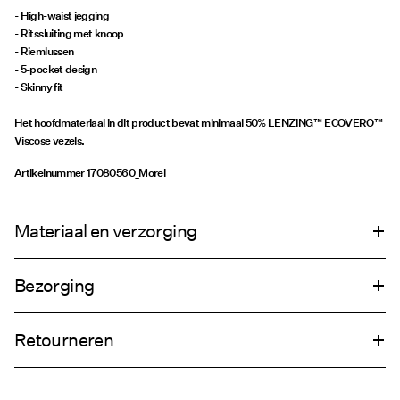
- High-waist jegging
- Ritssluiting met knoop
- Riemlussen
- 5-pocket design
- Skinny fit
Het hoofdmateriaal in dit product bevat minimaal 50% LENZING™ ECOVERO™
Viscose vezels.
Artikelnummer
17080560_Morel
Materiaal en verzorging
Bezorging
Wasmachine op 30°C
Thuisbezorging (bpost)
€ 4,95
Niet bleken
Retourneren
Niet drogen in de droger
Strijken op middelhoge temperatuur
Ophalen bij pakketautomaat (bpost)
€ 4,95