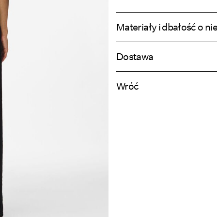
Materiały i dbałość o ni
Dostawa
Prać w pralce w temperaturze ma
Home Delivery (INPOST)
Nie wybielać
Wróć
Nie suszyć w suszarce bębnowej
Prasować w średniej temperaturz
Pick up at parcel shop or parcel locker
Nie czyścić na sucho
Z
Suszyć powieszone
O