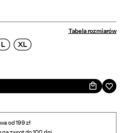
Tabela rozmiarów
L
XL
a od 199 zł
na zwrot do 100 dni