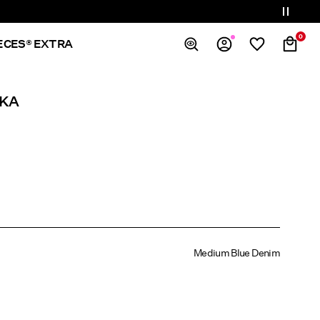
0
ECES® EXTRA
Spis treści
LKA
Zamówienia
Profil
Lista życzeń
Wsparcie
Wyloguj
Medium Blue Denim