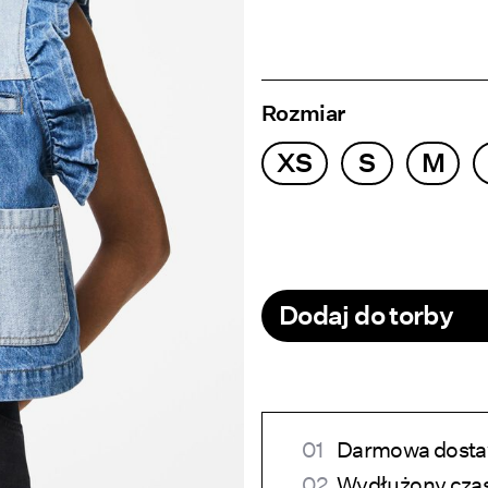
Rozmiar
XS
S
M
Dodaj do torby
Darmowa dostaw
Wydłużony czas 