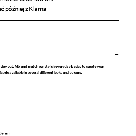
ać później z Klarna
 day out. Mix and match our stylish everyday basics to curate your
abric available in several different looks and colours.
Denim