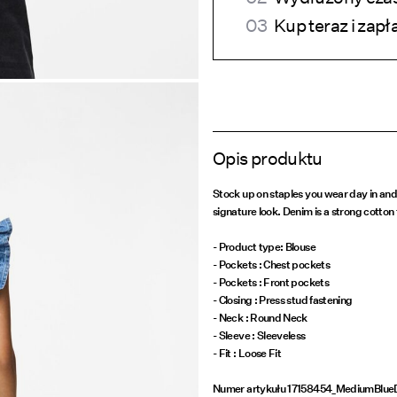
Kup teraz i zapł
Opis produktu
Stock up on staples you wear day in and
signature look. Denim is a strong cotton f
- Product type: Blouse
- Pockets : Chest pockets
- Pockets : Front pockets
- Closing : Press stud fastening
- Neck : Round Neck
- Sleeve : Sleeveless
- Fit : Loose Fit
Numer artykułu
17158454_MediumBlue