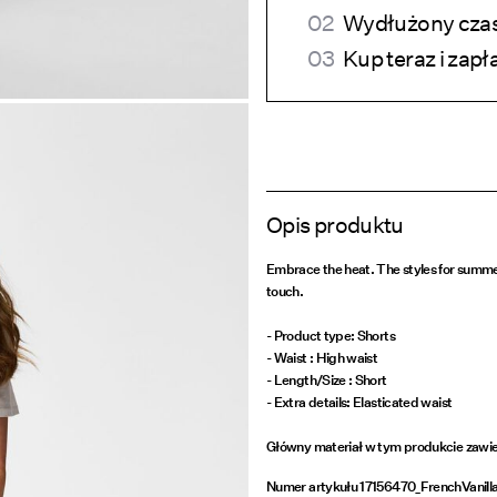
Wydłużony czas 
Kup teraz i zapł
Opis produktu
Embrace the heat. The styles for summer
touch.
- Product type: Shorts
- Waist : High waist
- Length/Size : Short
- Extra details: Elasticated waist
Główny materiał w tym produkcie zawie
Numer artykułu
17156470_FrenchVanill