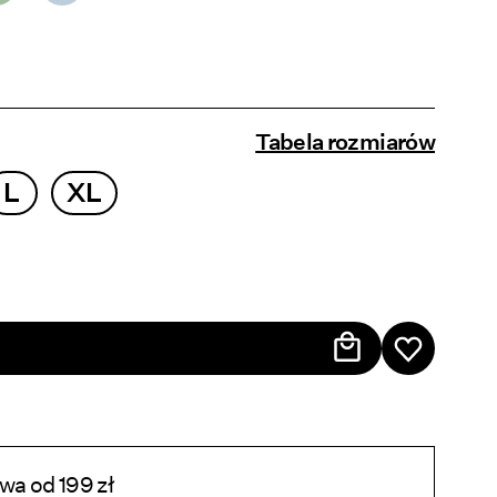
Tabela rozmiarów
L
XL
a od 199 zł