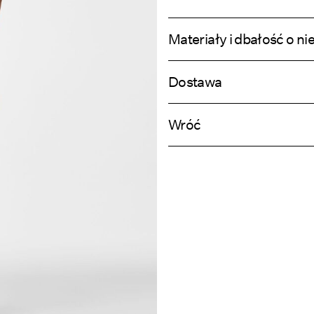
Materiały i dbałość o ni
Dostawa
Pranie w pralce w połowie załado
Home Delivery (INPOST)
Nie wybielać
Wróć
Nie suszyć w suszarce bębnowej
Prasować w średniej temperaturz
Pick up at parcel shop or parcel locker
Nie czyścić na sucho
Z
Suszyć powieszone
O