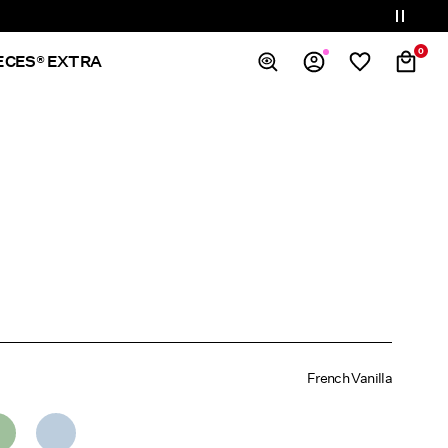
0
ECES® EXTRA
Spis treści
Zamówienia
Profil
Lista życzeń
Wsparcie
Wyloguj
French Vanilla