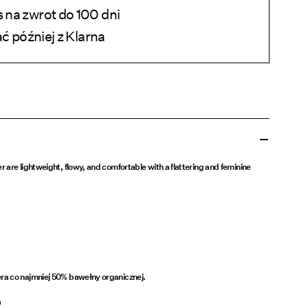
na zwrot do 100 dni
ać później z Klarna
 are lightweight, flowy, and comfortable with a flattering and feminine
ra co najmniej 50% bawełny organicznej.
a