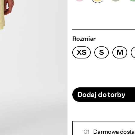
Rozmiar
XS
S
M
Dodaj do torby
Darmowa dostaw