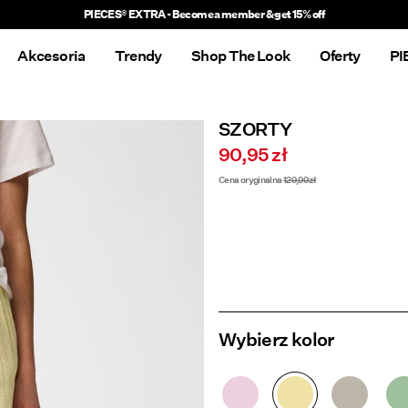
Delivery times will be longer than usual
Akcesoria
Trendy
Shop The Look
Oferty
PI
SZORTY
90,95 zł
Cena oryginalna
129,99 zł
Wybierz kolor