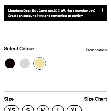
Members Deal: Buy 2 and get 20% off. Not a member yet?
Create an account
here
and remember to confirm.
Select Colour
French Vanilla
Size
Size Chart
XS
S
M
L
XL