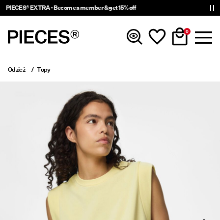
PIECES® EXTRA - Become a member & get 15% off
0
Odzież
Topy
Nowości
Odzież
Akcesoria
Trendy
Shop The Look