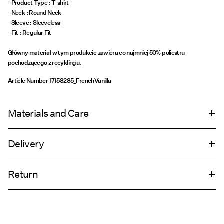
- Product Type : T-shirt
- Neck : Round Neck
- Sleeve : Sleeveless
Główny materiał w tym produkcie zawiera co najmniej 50% poliestru
pochodzącego z recyklingu.
Article Number
17158285_FrenchVanilla
Materials and Care
Delivery
Machine wash, half load, short spin cycle at 30°C
Home Delivery (INPOST)
9,90 zł
Do not bleach
Return
Do not tumble dry
Low temp. iron. Highest temp. 100°C
Pick up at parcel shop or parcel locker (INPOST)
9,90 zł
Do not dry clean
Zwroty i wymiana
Line dry