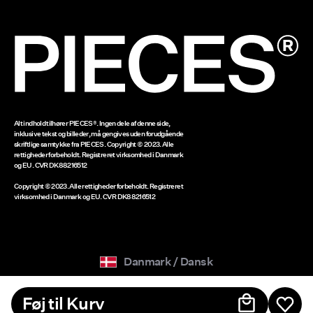
Beløb på gavekort
www.bestseller.com
Alt indhold tilhører PIECES®. Ingen dele af denne side,
inklusive tekst og billeder, må gengives uden forudgående
skriftlige samtykke fra PIECES. Copyright © 2023. Alle
rettigheder forbeholdt. Registreret virksomhed i Danmark
og EU. CVR DK88216512
Copyright © 2023. Alle rettigheder forbeholdt. Registreret
virksomhed i Danmark og EU. CVR DK88216512
Danmark / Dansk
Føj til Kurv