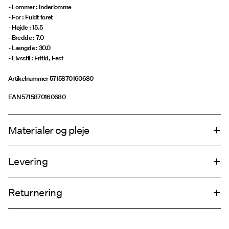
- Lommer : Inderlomme
- For : Fuldt foret
- Højde : 15.5
- Bredde : 7.0
- Længde : 30.0
- Livsstil : Fritid, Fest
Artikelnummer
5715870160680
EAN
5715870160680
Materialer og pleje
Levering
Må ikke vaskes
Hent ved service point (GLS)
29,00 kr
Må ikke bleges
Returnering
Må ikke tørretumbles
Må ikke stryges
Hjemmelevering (PostNord)
39,00 kr
Må ikke renses