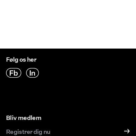
Hent ved service point (PostNord)
29,00 kr
Returnering & bytte
Leveringsmuligheder
Følg os her
Bliv medlem
Registrer dig nu