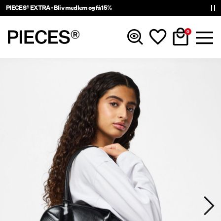
PIECES® EXTRA - Bliv medlem og få 15%
0
Nyheder
Tøj
Accessories
Trending
Shop The Look