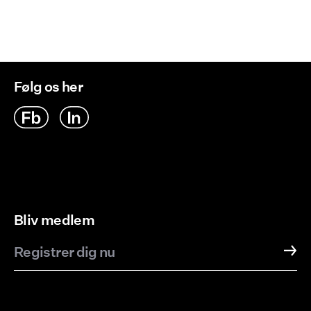
Tørres på tørresnor
Hent ved service point (PostNord)
29,00 kr
Returnering & bytte
Leveringsmuligheder
Følg os her
Bliv medlem
Registrer dig nu