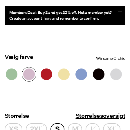
Members Deal: Buy 2 and get 20% off. Not a member yet?
Create an account
here
and remember to confirm.
Vælg farve
Winsome Orchid
Størrelse
Størrelsesoversigt
XS
2XL
S
M
L
XL