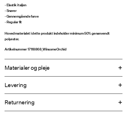
- Elastik i taljen
- Snører
- Gennemgående farve
- Regular fit
Hovedmaterialet i dette produkt indeholder minimum 50% genanvendt
polyester.
Artikelnummer
17118868_WinsomeOrchid
Materialer og pleje
Levering
Maskinvaskes, halv belastning, kort centrifugeringscyklus på 30°C
Hent ved service point (GLS)
29,00 kr
Må ikke bleges
Returnering
Må ikke tørretumbles
Må ikke stryges
Hjemmelevering (PostNord)
39,00 kr
Må ikke renses