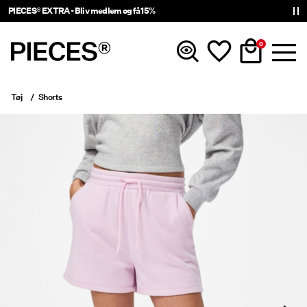
PIECES® EXTRA - Bliv medlem og få 15%
0
Tøj
Shorts
Nyheder
Tøj
Accessories
Trending
Shop The Look