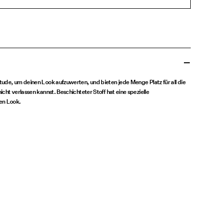
ude, um deinen Look aufzuwerten, und bieten jede Menge Platz für all die
cht verlassen kannst. Beschichteter Stoff hat eine spezielle
en Look.