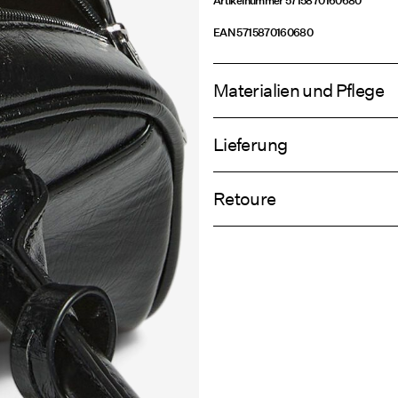
Artikelnummer
5715870160680
EAN
5715870160680
Materialien und Pflege
Lieferung
Nicht waschen
Lieferung nach Hause (DHL)
Nicht bleichen
Retoure
Nicht im Wäschetrockner trockne
Nicht bügeln
Abholung am Servicepunkt (DHL)
Nicht chemisch reinigen