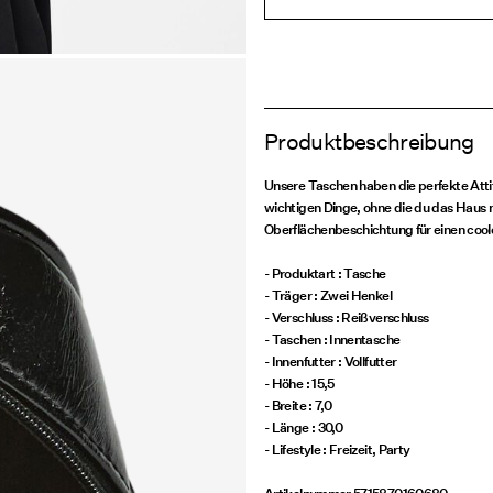
Produktbeschreibung
Unsere Taschen haben die perfekte Attit
wichtigen Dinge, ohne die du das Haus ni
Oberflächenbeschichtung für einen cool
- Produktart : Tasche
- Träger : Zwei Henkel
- Verschluss : Reißverschluss
- Taschen : Innentasche
- Innenfutter : Vollfutter
- Höhe : 15,5
- Breite : 7,0
- Länge : 30,0
- Lifestyle : Freizeit, Party