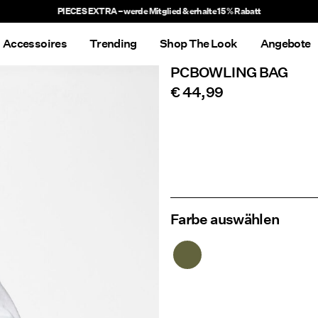
Delivery times will be longer than usual
Accessoires
Trending
Shop The Look
Angebote
PCBOWLING BAG
€ 44,99
Farbe auswählen