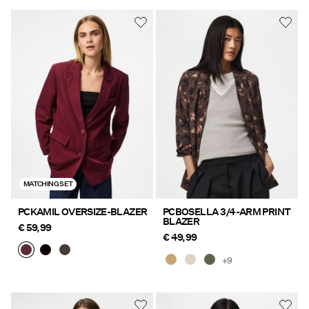
MATCHING SET
PCKAMIL OVERSIZE-BLAZER
PCBOSELLA 3/4-ARM PRINT
BLAZER
€ 59,99
€ 49,99
+9