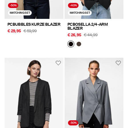
-50%
-40%
MATCHING SET
MATCHING SET
PCBUBBLES KURZE BLAZER
PCBOSELLA 2/4-ARM
BLAZER
€ 29,95
€ 59,99
€ 26,95
€ 44,99
-50%