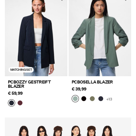
MATCHING SET
PCBOZZY GESTREIFT
PCBOSELLA BLAZER
BLAZER
€ 39,99
€ 59,99
+13
https://www.pieces.com/de-
https://www.pieces.com/de-
de/neuheiten/
de/neuheiten/