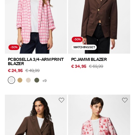
-50%
-50%
MATCHING SET
PCBOSELLA 3/4-ARM PRINT
PCJAMMI BLAZER
BLAZER
€ 34,95
€ 69,99
€ 24,95
€ 49,99
+9