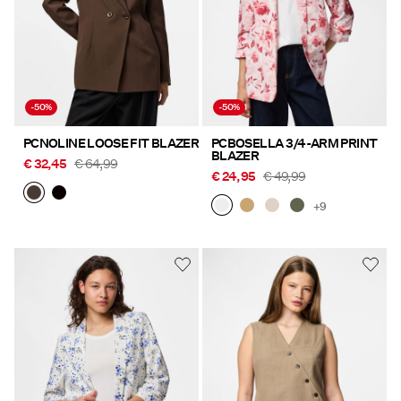
-50%
-50%
PCNOLINE LOOSE FIT BLAZER
PCBOSELLA 3/4-ARM PRINT
BLAZER
€ 32,45
€ 64,99
€ 24,95
€ 49,99
+9