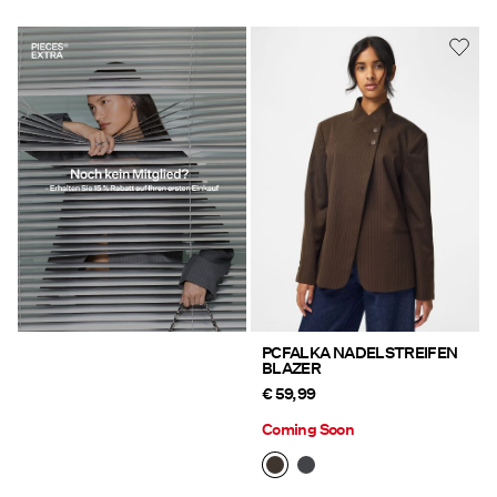
https://www.pieces.com/share?
register=true
PCFALKA NADELSTREIFEN
BLAZER
€ 59,99
Coming Soon