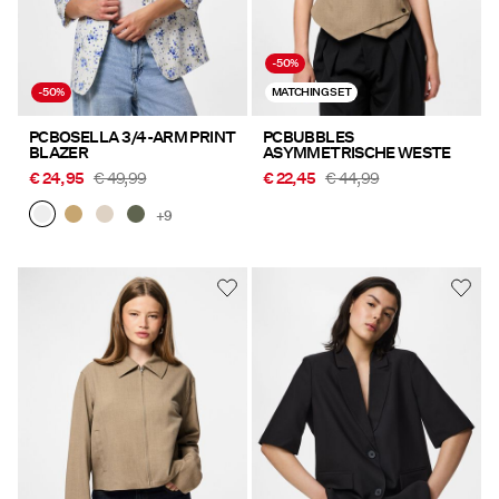
-50%
-50%
MATCHING SET
PCBOSELLA 3/4-ARM PRINT
PCBUBBLES
BLAZER
ASYMMETRISCHE WESTE
€ 24,95
€ 49,99
€ 22,45
€ 44,99
+9