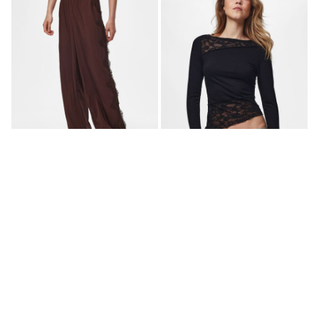
MATCHING SET
PCJOLIVIA HW SPITZEN-
PCAUGUSTA SPITZEN-
DETAIL BALLOON HOSE
DETAIL OBERTEIL MIT
LANGEN ÄRMELN
€ 39,99
€ 26,99