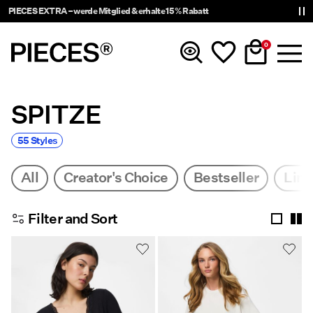
PIECES EXTRA – werde Mitglied & erhalte 15 % Rabatt
0
SPITZE
Neuheiten
55 Styles
Kleidung
All
Creator's Choice
Bestseller
Line
Accessoires
Filter and Sort
Trending
Shop The Look