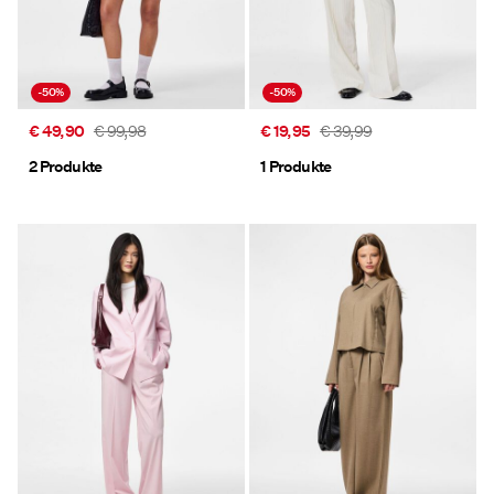
-50%
-50%
€ 49,90
€ 99,98
€ 19,95
€ 39,99
2 Produkte
1 Produkte