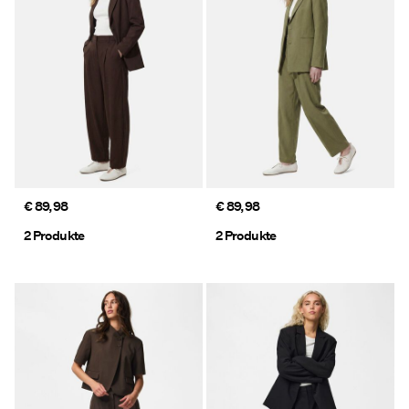
Angebote
PIECES® EXTRA
Anmelden
Hast
du
€ 89,98
€ 89,98
Fragen?
2 Produkte
2 Produkte
Über
uns
Deutschland
/
Deutsch