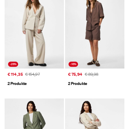
-26%
-16%
€ 114,35
€ 154,97
€ 75,94
€ 89,98
2 Produkte
2 Produkte