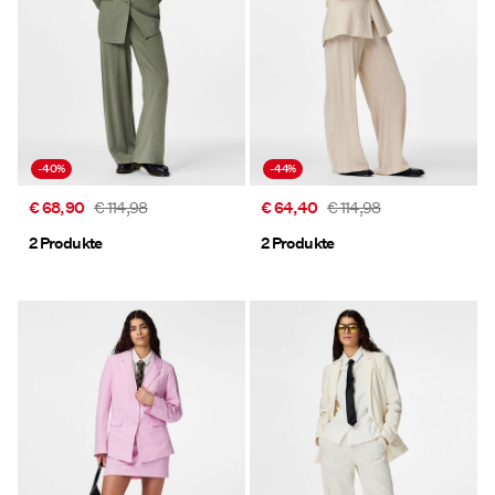
-40%
-44%
€ 68,90
€ 114,98
€ 64,40
€ 114,98
2 Produkte
2 Produkte