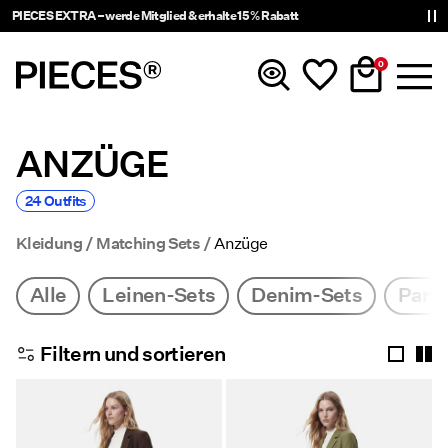
PIECES EXTRA – werde Mitglied & erhalte 15 % Rabatt
0
ANZÜGE
Neuheiten
24 Outfits
Kleidung
Kleidung
Matching Sets
Anzüge
Accessoires
Alle
Leinen-Sets
Denim-Sets
Party
Trending
Filtern und sortieren
Shop The Look