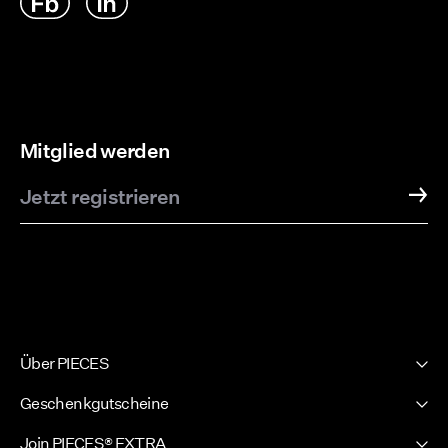
Mitglied werden
Jetzt registrieren
Über PIECES
Unsere Geschichte
Geschenkgutscheine
Newsletter
PIECES Geschenkgutscheine
Join PIECES® EXTRA
Presseseite