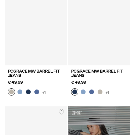
PCGRACE MW BARREL FIT
PCGRACE MW BARREL FIT
JEANS
JEANS
€ 49,99
€ 49,99
+1
+1
https://www.pieces.com/shar
register=true