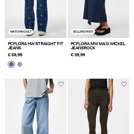
MATCHING SET
SELLING FAST!
PCFLORA HW STRAIGHT FIT
PCFLORA MW MAXI WICKEL
JEANS
JEANSROCK
€ 59,99
€ 39,99