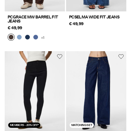
PCGRACE MW BARREL FIT
PCSELMA WIDE FIT JEANS
JEANS
€ 49,99
€ 49,99
+1
MEMBERS - 20% OFF*
MATCHING SET