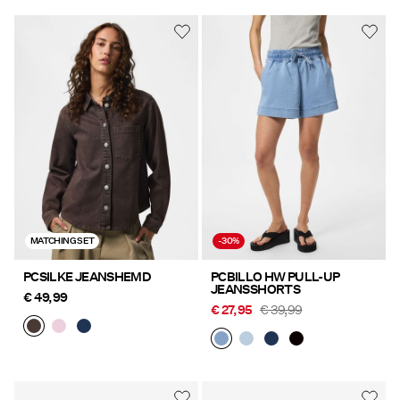
MATCHING SET
-30%
PCSILKE JEANSHEMD
PCBILLO HW PULL-UP
JEANSSHORTS
€ 49,99
€ 27,95
€ 39,99