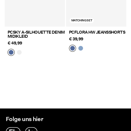
MATCHING SET
PCSKY A-SILHOUETTE DENIM
PCFLORA HW JEANSSHORTS
MIDIKLEID
€ 39,99
€ 49,99
Du hast 24 von 165 Artikeln angesehen.
Mehr laden
Folge uns hier