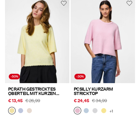
-50%
-30%
PCRATH GESTRICKTES
PCSILLY KURZARM
OBERTEIL MIT KURZEN
STRICKTOP
ÄRMELN
€ 13,45
€ 26,99
€ 24,45
€ 34,99
+1