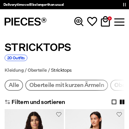
Delivery times will be longer than usual
0
STRICKTOPS
Neuheiten
20 Outfits
Kleidung
Kleidung
Oberteile
Stricktops
Accessoires
Alle
Oberteile mit kurzen Ärmeln
Obert
Trending
Filtern und sortieren
Shop The Look