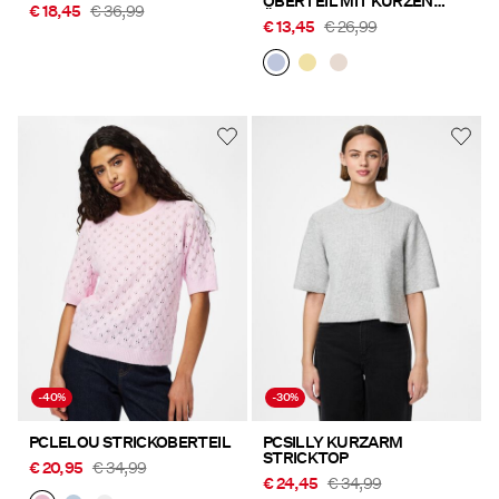
OBERTEIL MIT KURZEN
€ 18,45
€ 36,99
ÄRMELN
€ 13,45
€ 26,99
-40%
-30%
PCLELOU STRICKOBERTEIL
PCSILLY KURZARM
STRICKTOP
€ 20,95
€ 34,99
€ 24,45
€ 34,99