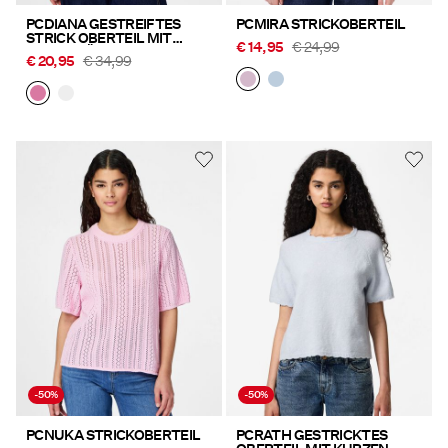
PCDIANA GESTREIFTES
PCMIRA STRICKOBERTEIL
STRICK OBERTEIL MIT
€ 14,95
€ 24,99
KURZEN ÄRMELN
€ 20,95
€ 34,99
-50%
-50%
PCNUKA STRICKOBERTEIL
PCRATH GESTRICKTES