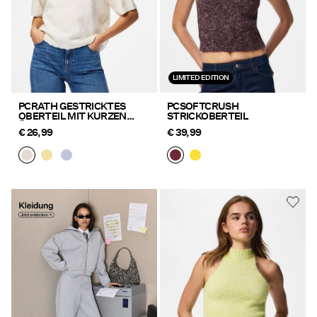
LIMITED EDITION
PCRATH GESTRICKTES
PCSOFTCRUSH
OBERTEIL MIT KURZEN
STRICKOBERTEIL
ÄRMELN
€ 26,99
€ 39,99
Kleidung entdecken
https://www.pieces.com/de-
de/bekleidung/