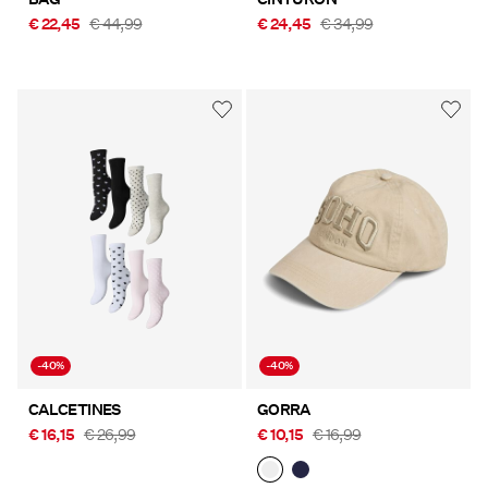
€ 22,45
€ 44,99
€ 24,45
€ 34,99
-40%
-40%
CALCETINES
GORRA
€ 16,15
€ 26,99
€ 10,15
€ 16,99