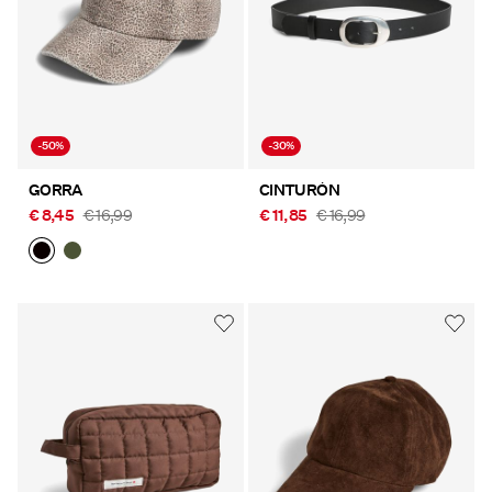
-50%
-30%
GORRA
CINTURÓN
€ 8,45
€ 16,99
€ 11,85
€ 16,99