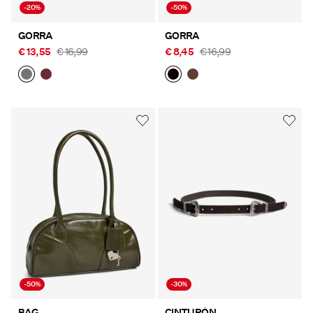
-20%
-50%
GORRA
GORRA
€ 13,55
€ 16,99
€ 8,45
€ 16,99
-50%
-30%
BAG
CINTURÓN