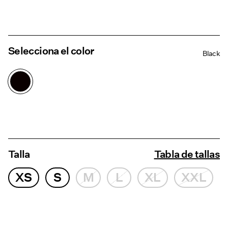
Selecciona el color
Black
Talla
Tabla de tallas
XS
S
M
L
XL
XXL