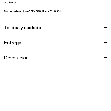
orgánico.
Número de artículo
17155169_Black_1159504
Tejidos y cuidado
Entrega
Lavar en lavadora, media carga, ciclo de centrifugado corto a 40°C
Entregas a domicilio (Correos)
€ 5,95
No usar lejía
Devolución
No secar en secadora
Planchar a temperatura media
Recogida en punto de servicio (Correos)
€ 4,95
No lavar en seco
Secar en la cuerda
devoluciones y cambios
opciones de envío