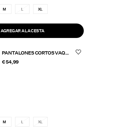
M
L
XL
AGREGAR A LA CESTA
PANTALONES CORTOS VAQUEROS
€ 54,99
M
L
XL