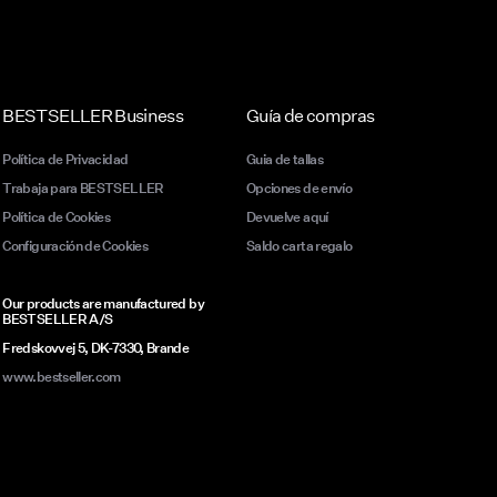
BESTSELLER Business
Guía de compras
Política de Privacidad
Guia de tallas
Trabaja para BESTSELLER
Opciones de envío
Política de Cookies
Devuelve aquí
Configuración de Cookies
Saldo carta regalo
Our products are manufactured by
BESTSELLER A/S
Fredskovvej 5, DK-7330, Brande
www.bestseller.com