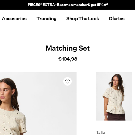
PIECES® EXTRA - Become a member & get 15% off
Accesorios
Trending
Shop The Look
Ofertas
Matching Set
€ 104,98
Talla