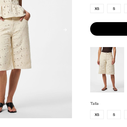
XS
S
Talla
XS
S