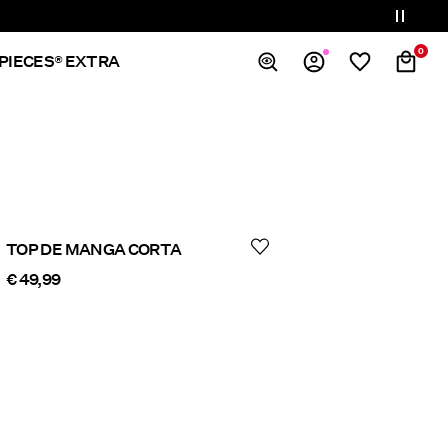
0
PIECES® EXTRA
Resumen
Pedidos
Perfil
Imprescindibles
Ayuda
TOP DE MANGA CORTA
Cerrar Sesión
€ 49,99